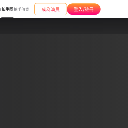
成為演員
登入/註冊
拍手圈
會
拍手傳媒