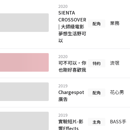
2020
SIENTA
CROSSOVER
業務
配角
| 大師級電影
夢想生活野可
以
2020
可不可以，你
流氓
特約
也剛好喜歡我
2019
Chargespot
花心男
配角
廣告
2019
實驗短片-影
BASS手
主角
響Effects