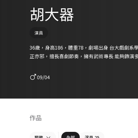
胡大器
演員
36歲，身高186，體重78，劇場出身 台大戲劇系學士，北藝大劇藝所表演組碩士 亦
正亦邪，擅長喜劇節
09/04
作品
職務
全部
演員
25