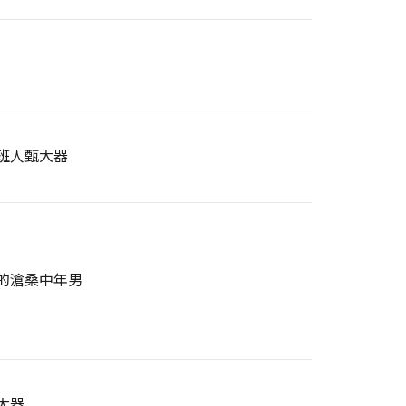
班人甄大器
的滄桑中年男
大器