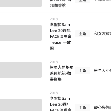
邦咖啡館
2018
李聖傑Sam
Lee 20週年
和女友道
主角
FACE演唱會
Teaser手放
開
2018
熊星人希堤星
熊星人小
主角
系迷航記-動
畫影集
2018
李聖傑Sam
Lee 20週年
癡心失戀
主角
FACE演唱會