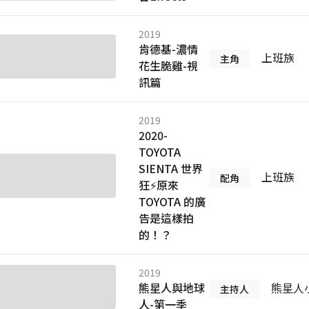
2019
肯德基-濃情
上班族
主角
花生脆雞-視
訊篇
2019
2020-
TOYOTA
SIENTA 世界
上班族
配角
狂⚡原來
TOYOTA 的廣
告是這樣拍
的！？
2019
熊星人與地球
熊星人
主持人
人-第一季