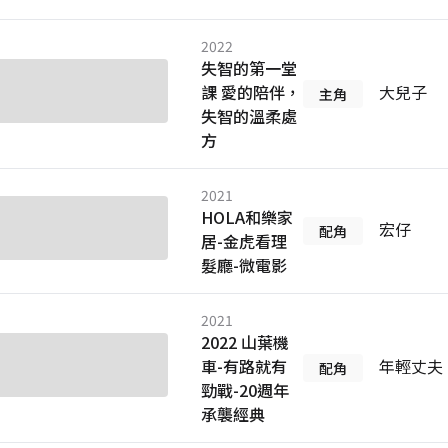
2022
失智的第一堂
課 愛的陪伴，
大兒子
主角
失智的溫柔處
方
2021
HOLA和樂家
宏仔
配角
居-金虎看理
髮廳-微電影
2021
2022 山葉機
車-有路就有
年輕丈夫
配角
勁戰-20週年
承襲經典