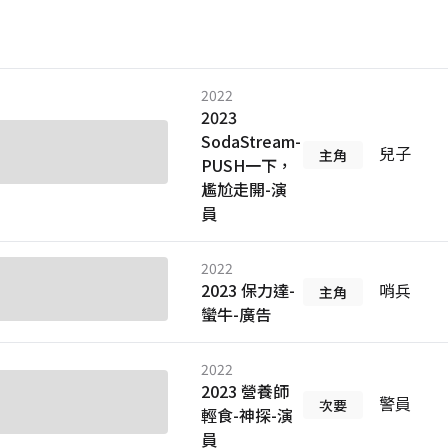
2022
2023
SodaStream-
兒子
主角
PUSH一下，
尷尬走開-演
員
2022
2023 保力達-
哨兵
主角
蠻牛-廣告
2022
2023 營養師
警員
次要
輕食-神探-演
員