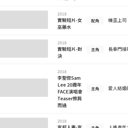
2018
實驗短片-女
機歪上司
配角
巫藥水
2018
實驗短片-對
長拳門接
主角
決
2018
李聖傑Sam
Lee 20週年
愛人結婚
主角
FACE演唱會
Teaser擦肩
而過
2018
富邦人壽-富
上進青年
主角