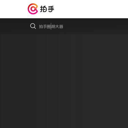
拍手圈
胡大器