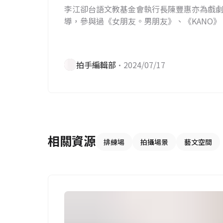
李江卻台語文教基金會執行長陳豐惠亦為戲
導，參與過《女朋友。男朋友》、《KANO》
味》、《紫色大稻埕》、《用九柑仔店》等
愛惜與呵護不在話下。
拍手編輯部
•2024/07/17
相關資源
排練場
拍攝場景
藝文空間