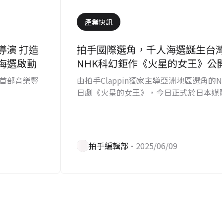
產業快訊
導演 打造
拍手國際選角，千人海選誕生台
海選啟動
NHK科幻鉅作《火星的女王》公
首部音樂豎
由拍手Clappin獨家主導亞洲地區選角的
日劇《火星的女王》，今日正式於日本媒
員名單。
拍手編輯部
•2025/06/09