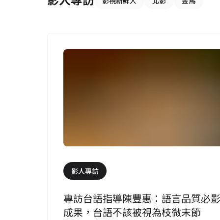
影視新鮮人
北影
金馬
影人專訪
專訪台語指導陳豐惠：語言品質必
成果，台語不該被視為枝微末節