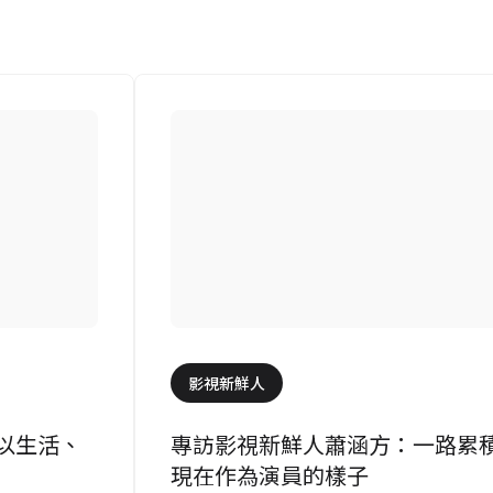
影視新鮮人
以生活、
專訪影視新鮮人蕭涵方：一路累
現在作為演員的樣子