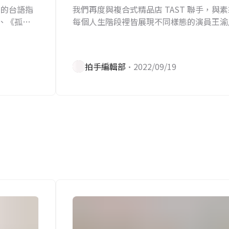
劇的台語指
我們再度與複合式精品店 TAST 聯手，與
、《孤
每個人生階段裡皆展現不同樣態的演員王渝
，對台語的
下的她有「插花」喜好，讓人更加好奇：褪
的王渝屏，是什麼模樣？
拍手編輯部
•2022/09/19