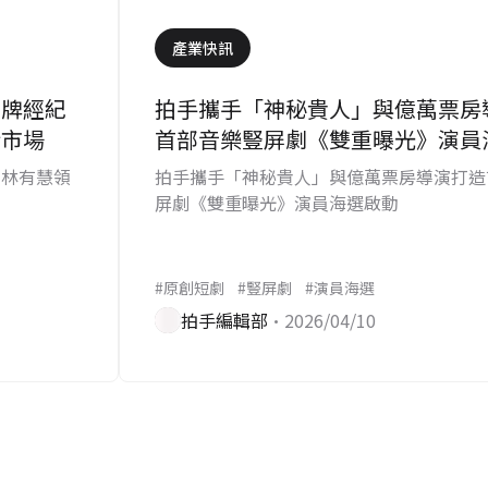
產業快訊
王牌經紀
拍手攜手「神秘貴人」與億萬票房
新市場
首部音樂豎屏劇《雙重曝光》演員
人林有慧領
拍手攜手「神秘貴人」與億萬票房導演打造
屏劇《雙重曝光》演員海選啟動
#原創短劇
#豎屏劇
#演員海選
拍手編輯部
•2026/04/10