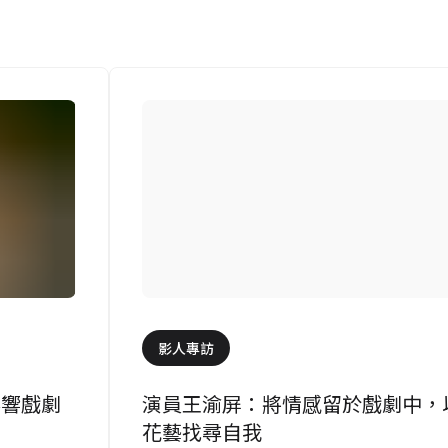
影人專訪
影響戲劇
演員王渝屏：將情感留於戲劇中，
花藝找尋自我