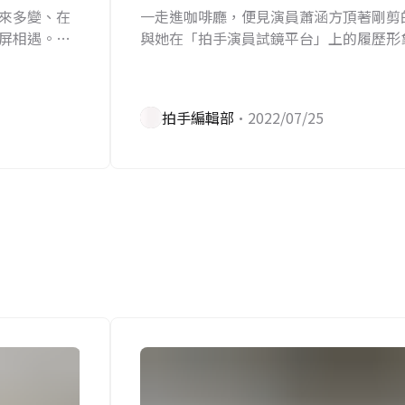
素來多變、在
一走進咖啡廳，便見演員蕭涵方頂著剛剪
屏相遇。私
與她在「拍手演員試鏡平台」上的履歷形
下演員身份
在步入30歲前夕，她想打開自己更多可能
拍手編輯部
•2022/07/25