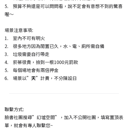
5. 預算不夠還是可以問問看，說不定會有意想不到的驚喜
喔～
場景注意事項:
1. 室內不可有明火
2. 很多地方因為閒置已久，水、電、廁所需自備
3. 垃圾需要自行帶走
4. 菸蒂很貴，撿到一根1000元罰款
5. 每個場地會有兩倍押金
6. 場景以”
天
”計費，不分陳設日
聯繫方式:
臉書社團搜尋”幻墟空間”，加入不公開社團，填寫置頂表
單，就會有專人聯繫您~