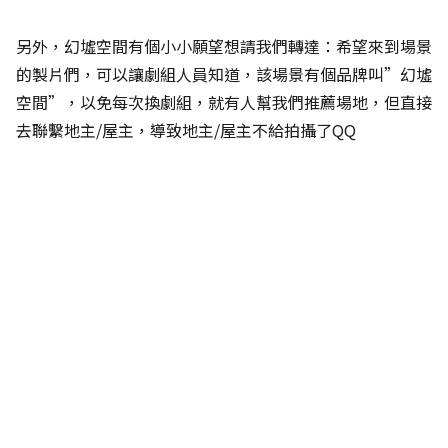
另外，幻墟空間有個小小願望想請我們轉達：希望來到場景
的製片們，可以讓劇組人員知道，該場景有個品牌叫”幻墟
空間”，以免每次換劇組，就有人幫我們推薦場地，但直接
去聯繫地主/屋主，導致地主/屋主不給拍攝了QQ