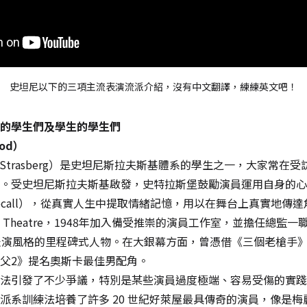
史坦尼以下的三項主流表演流派介紹，沒有中文翻譯，練練英文吧！
的學生們及學生的學生們
hod）
 Strasberg）是史坦尼斯拉夫斯基體系的學生之一，大家常在
。受史坦尼斯拉夫斯基啟發，史特拉斯堡鼓勵演員運用自身的心
l recall），從真實人生中提取情緒記憶，用以在舞台上真實地傳
up Theatre，1948年加入備受推崇的演員工作室，並擔任總監
表演風格的里程碑式人物。在大銀幕方面，曾憑借《三個老槍手
父2》提名奧斯卡最佳男配角。
法引發了不少爭議，特別是某些演員過度極端、容易受傷的實踐方式
派系訓練法培養了許多 20 世紀好萊屋最具傳奇的演員，像是