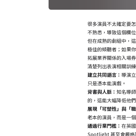
很多演員不太確定要怎
不熟悉，導致這個欄位
但在成熟的劇組中，這
極佳的傾聽者；如果你
拓展業界關係的入場券
清楚列出表演相關訓練
建立共同語言：
導演立
只是憑本能演戲。
背書與人脈：
知名導師
的，這能大幅降低他們
展現「可塑性」與「職
老本的演員，而是一個
通過行業門檻：
在英國
Spotlight 甚