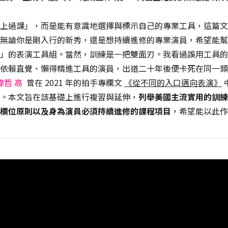
上過課」，而是能有意識地選擇與標示自己的專業工具，這篇文
無論你是剛入行的新秀，還是想持續進修的專業演員，希望能幫
」的表演工具組。當然，訓練是一把雙面刃。我看過誤用工具的
依賴直覺、懶得精進工具的演員，出道二十年後便卡死在同一類
偉哲 高
曾在 2021 年的拍手專欄文
《從不同的入口邁向表演》
。本文旨在該基礎上進行複習與延伸，
列舉美國主流實用的訓練
欄位原則以及身為演員必須持續進修的課程項目
，希望能以此作