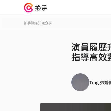
拍手傳媒
知識分享
演員履歷
指導高效
Ting 張婷