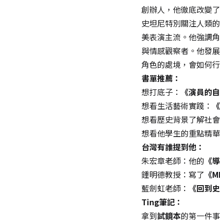
創辦人，他徹底改變了
史坦尼特別關注人類的
美表演主流。他強調角
與情感觀察者。他發展
角色的處境，會如何行
書單推薦：
想打底子：
《演員的自
想看生活藝術實踐：
《
想看歷史背景了解社會
想看他學生的重點精華
台灣有誰提到他：
朱宏章老師：他的
《導
鍾明德教授：寫了
《M
藍劍虹老師：
《回到史
Ting筆記：
拿到
試鏡本
的第一件事