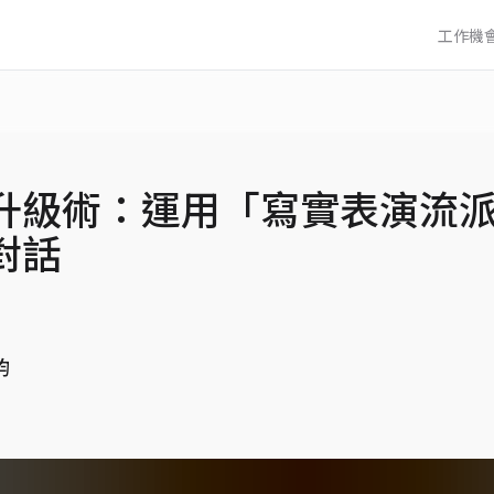
工作機
升級術：運用「寫實表演流
對話
鈞