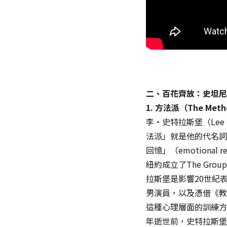
二、百花齊放：史坦尼
1. 方法派（The Met
李・史特拉斯堡（Lee
法派」就是他的代名詞
回憶」（emotiona
紐約成立了The Gro
拉斯堡是影響20世紀
男演員，以及憑借《教
這種心理層面的訓練方
年逝世前，史特拉斯堡