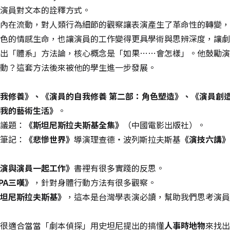
演員對文本的詮釋方式。
內在流動，對人類行為細節的觀察讓表演產生了革命性的轉變，
色的情感生命，也讓演員的工作變得更具學術與思辨深度，讓劇
出「體系」方法論，核心概念是「如果……會怎樣」。他鼓勵演
動？這套方法後來被他的學生進一步發展。
我修養》、《演員的自我修養 第二部：角色塑造》、《演員創
我的藝術生活》
。
議題：
《斯坦尼斯拉夫斯基全集》
（中國電影出版社）。
筆記：
《悲慘世界》
導演理查德‧波列斯拉夫斯基
《演技六講》
演與演員一起工作》
書裡有很多實踐的反思。
PA三嘆》
，針對身體行動方法有很多觀察。
坦尼斯拉夫斯基》
，這本是台灣學表演必讀，幫助我們思考演員
很適合當當「劇本偵探」用史坦尼提出的搞懂
人事時地物
來找出