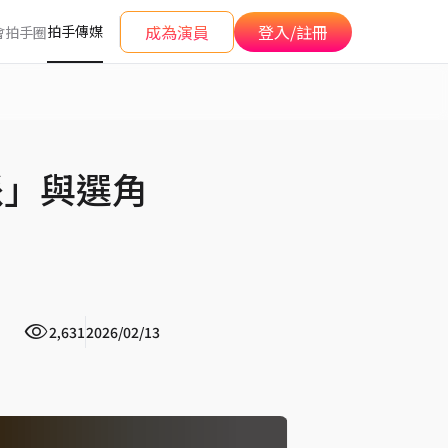
成為演員
登入/註冊
拍手傳媒
會
拍手圈
派」與選角
2,631
2026/02/13