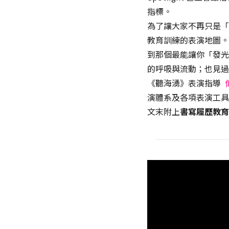
指標。
為了讓大家不再只是「
教育訓練的表演地圖。
到那個最能讓你「發光
的呼吸與流動；也見過
《聽海湧》表演指導
演體系及各項表演工具
文末附上
書寫履歷教育