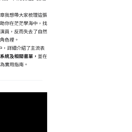
章我想帶大家梳理這張
助你在茫茫學海中，找
演員，反而失去了自然
角色裡。
中，詳細介紹了主流表
系統及相關書單，
並在
為實用指南。