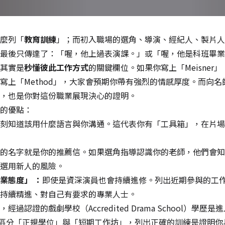
麼列「
教育訓練
」；而初入職場的選角、導演、經紀人、製片人
最後只傳達了：「喔，他上過表演課。」或「喔，他是科班畢業
其實是
秒懂彼此工作方式
的關鍵欄位。如果你寫上「Meisner
寫上「Method」，大家會預期你帶有強烈的情感厚度。而向
，也是你對這份職業展現決心的證明。
的優點：
刻知道該用什麼語言與你溝通。這代表你有「工具箱」，在片場
的名字就是你的推薦信。如果選角指導認識你的老師，他們會知
選用新人的風險。
業態度」 ：
即使是資深演員也會持續進修。列出近期參與的工
持續精進、對自己有要求的專業人士。
，經過認證的戲劇學校（Accredited Drama School）學
至會嚴格區分「正規學位」與「短期工作坊」，列出正確的訓練是證明