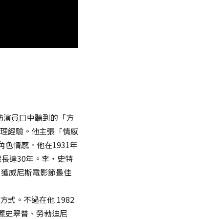
受訪演員口中聽到的「方
理經驗。他主張「情感
達角色情感。他在1931年
一職長達30年。李・史特
》獲威尼斯電影節最佳
。不過在他 1982
梅麗史翠普、勞勃迪尼