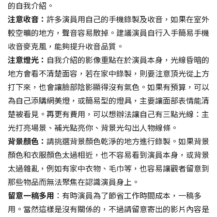
的自我介紹。
注意收音：
許多演員用自己的手機錄製及收音，如果在室外
較空曠的地方，聲音容易散掉。建議演員自行入手簡易手機
收音麥克風，能夠提升收音品質。
注意燈光：
自我介紹的影像重點在於演員本身，光線昏暗的
地方會看不清楚面容，若在家中錄製，則要注意頂光從上方
打下來，也會讓臉部陰影顯得沒有氣色。如果有預算，可以
為自己添購網美燈，或簡易型的燈具，主要讓面部表情能清
楚被看見。再更有費用，可以想辦法讓自己有三點光線：主
光打亮場景、補光點亮你、背景光勾出人物線條。
背景顏色：
請挑選背景顏色乾淨的地方進行錄製。如果背景
顏色和衣服顏色太過相近，也不容易看到演員本身，或背景
太過雜亂，例如有家中衣物、毛巾等，也容易讓觀者留意到
那些物品而無法聚焦在認識演員身上。
留意一稿多用
：有時演員為了節省工作時間成本，一稿多
用。當然這樣是沒有關係的，不過請留意寄出的影片內容是