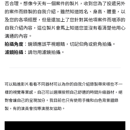
否合理。想像今天有一個案件的製片，收到您為了投遞另外
的案件而錄製的自我介紹，雖然知道姓名、身高、體重，以
及您的各項經歷，但是還加上了您針對其他項案件而增添的
自我介紹內容，這位製片會馬上知道您並沒有看清楚他用心
溝通的內容。
拍攝角度
：鏡頭應該平視眼睛，切記仰角或俯角拍攝。
濾鏡拍攝：
請勿用濾鏡拍攝。
可以點進影片看看不同器材可以為你的自我介紹錄製帶來哪些不一
樣的視覺專業感，自己可以選擇按照自己舒適的時間升級器材，絕
對會讓自己的呈現加分。我目前也只有使用手機和白色背景牆錄
製，有的演員會找導演朋友協助。