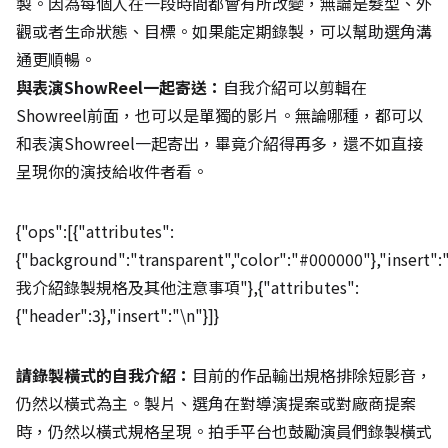
製。因為每個人在一段時間都會有所改變，無論是髮型、外
觀或者生命狀態、目標。如果能定期錄製，可以幫助選角溝
通更順暢。
與表演ShowReel一起寄送：
自我介紹可以剪輯在
Showreel前面，也可以是單獨的影片。無論哪種，都可以
和表演Showreel一起寄出，畢竟介紹得再多，還不如直接
呈現你的演技給收件者看。
{"ops":[{"attributes":
{"background":"transparent","color":"#000000"},"insert"
我介紹錄製規格及其他注意事項"},{"attributes":
{"header":3},"insert":"\n"}]}
請錄製橫式的自我介紹：
目前的作品輸出規格排除短影音，
仍然以橫式為主。製片、選角在對導演提案或對廠商提案
時，仍然以橫式規格呈現。拍手平台也鼓勵演員們錄製橫式