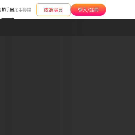
成為演員
登入/註冊
拍手圈
會
拍手傳媒