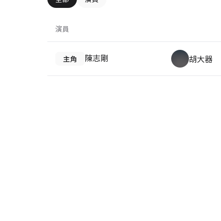
演員
陳志剛
胡大器
主角