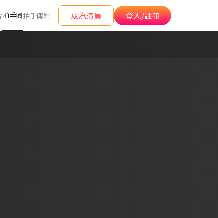
成為演員
登入/註冊
拍手圈
會
拍手傳媒