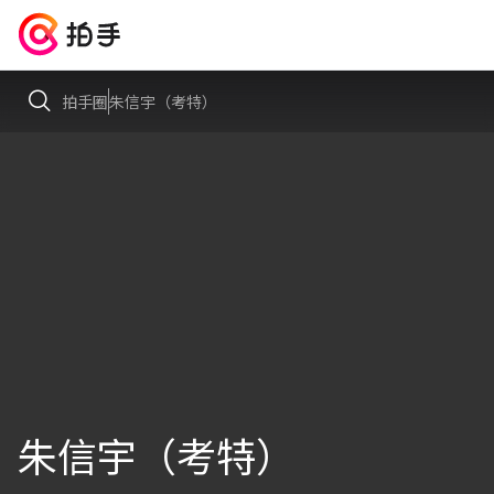
拍手圈
朱信宇（考特）
朱信宇（考特）