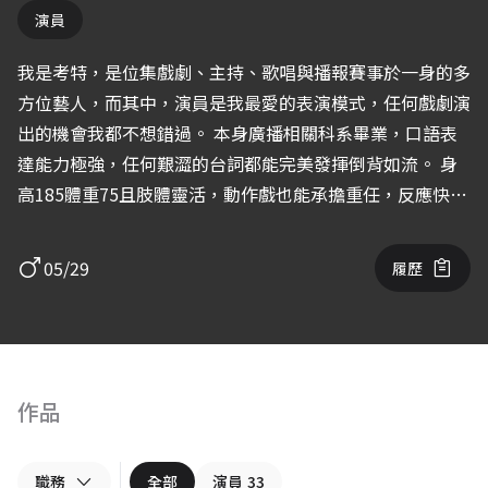
演員
我是考特，是位集戲劇、主持、歌唱與播報賽事於一身的多
方位藝人，而其中，演員是我最愛的表演模式，任何戲劇演
出的機會我都不想錯過。 本身廣播相關科系畢業，口語表
達能力極強，任何艱澀的台詞都能完美發揮倒背如流。 身
高185體重75且肢體靈活，動作戲也能承擔重任，反應快能
達成劇組任何需求。 且本人樂於挑戰各種不同面向的角
色，無論正派反派或截然不同的個性，都能揣摩感同身受進
05/29
履歷
一步呈現在表演上，希望有機會可以與您合作。
作品
職務
全部
演員
33