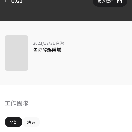
2021
更多照片
2021/12/31 台灣
包你發娛樂城
工作團隊
全部
演員