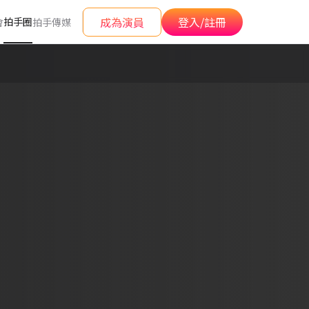
成為演員
登入/註冊
拍手圈
會
拍手傳媒