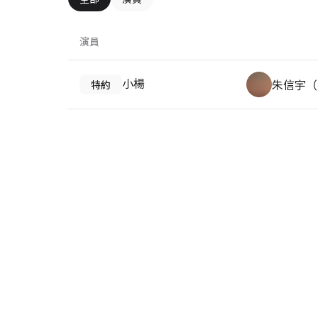
演員
小楊
朱信宇（
特約