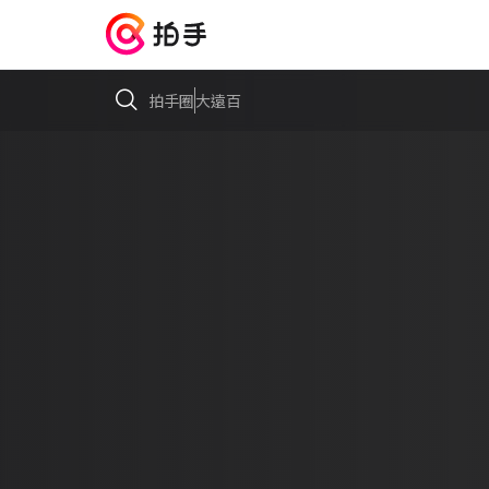
拍手圈
大遠百