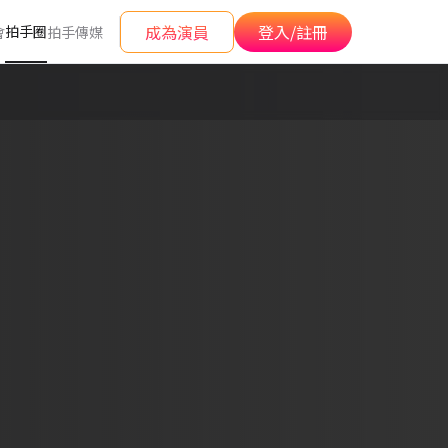
成為演員
登入/註冊
拍手圈
會
拍手傳媒