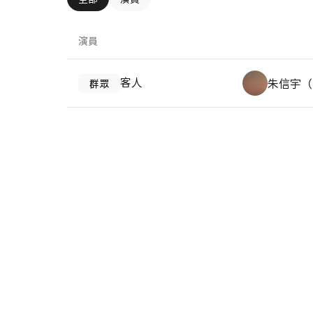
演員
客人
朱信宇（
群眾