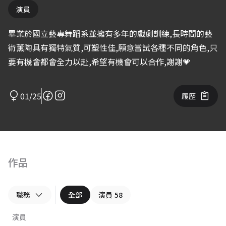
演員
畢業於國立藝專舞蹈系並擁有多年的戲劇訓練,長時間的藝
術薰陶具有獨特氣質,可塑性佳,願意嘗試各種不同的角色,只
要有機會都會全力以赴,希望有機會可以合作,謝謝💗
01/25
履歷
作品
職務
全部
演員
58
演員