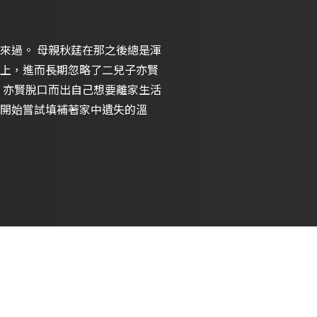
來過。 母親秋莛在那之後總是渾
上，進而長期忽略了二兒子亦賢
，亦賢脫口而出自己想要離家生活
開始嘗試填補著家中遺失的溫