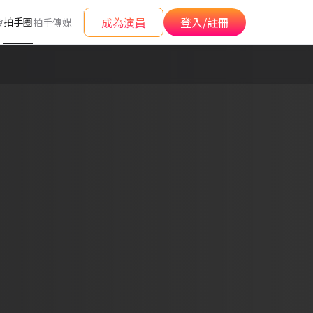
成為演員
登入/註冊
拍手圈
會
拍手傳媒