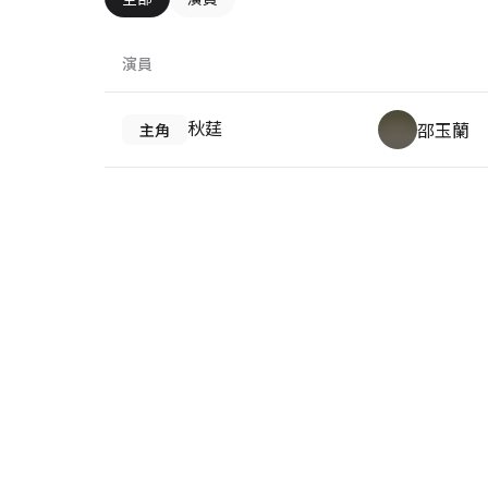
演員
秋莛
邵玉蘭
主角