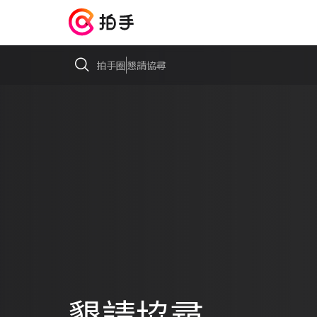
拍手圈
懇請協尋
懇請協尋