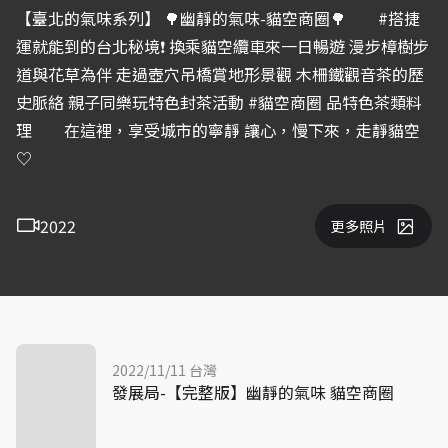
【臺北的氣味系列】 🌳幽靜的氣味-貓空商圈🌳 ⠀⠀ #搭捷
運就能到的台北秘境❗ 換乘貓空纜車來一日暢遊 漫步樟樹步
道與花草為伴 走過壺穴吊橋賞地形景觀 木柵鐵觀音茶的歷
史脈絡 親子同樂玩特色封茶活動 #貓空商圈 品特色茶類料
理 ⠀⠀ 在這裡，享受城市的寧靜 讓心，慢下來，走靜貓空
♡
2022
更多照片
2022/11/11 台灣
發展局-【完整版】幽靜的氣味 貓空商圈