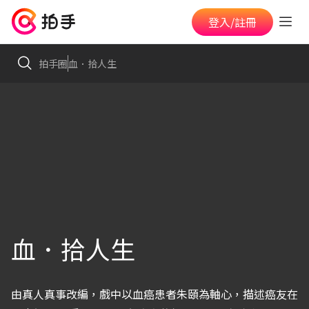
登入/註冊
拍手圈
血．拾人生
血．拾人生
由真人真事改編，戲中以血癌患者朱頤為軸心，描述癌友在