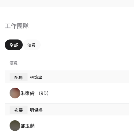
工作團隊
全部
演員
演員
配角
張筑聿
朱家緯 （9D）
次要
明傑媽
邵玉蘭