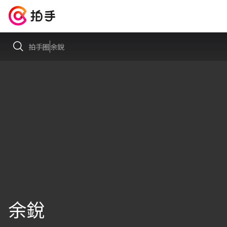
拍手圈
余銳
余銳