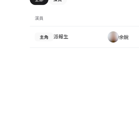
演員
派報生
余銳
主角