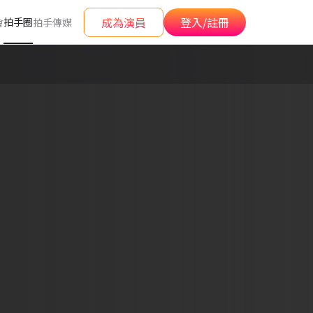
成為演員
登入/註冊
拍手圈
會
拍手傳媒