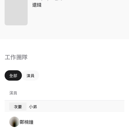
還錢
工作團隊
全部
演員
演員
次要
小弟
鄭楠鐘