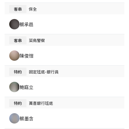
客串
保全
蔡承邑
客串
菜鳥警察
陳俊愷
特約
固定班底-銀行員
鮑庭立
特約
萬喜銀行班底
蔡墨含