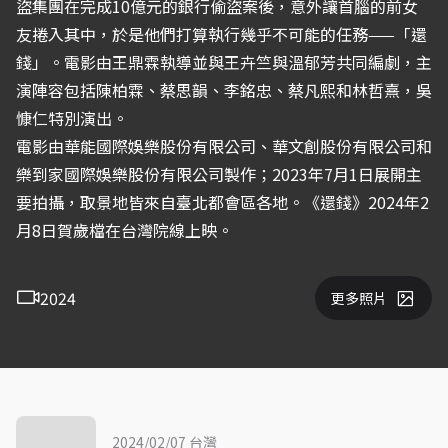
盜集團在完成10億元的銀行偷盜案後，意外讓首腦的前女
友捲入其中，於是他們打算執行幾乎不可能的任務——「還
錢」。電影由王鼎霖執導並與王卉竺與溫郁芳共同編劇，主
演陣容包括陳柏霖、蔡思韻、李銘忠、蔡凡熙和林哲熹，吳
慷仁特別演出。
電影由華能國際娛樂股份有限公司、華文創股份有限公司和
樂到家國際娛樂股份有限公司製作；2023年7月1日展開主
要拍攝，取景地皆來自臺北都會區各地。《還錢》2024年2
月8日賀歲檔在台灣院線上映。
2024
更多照片
2024/02/07 台灣