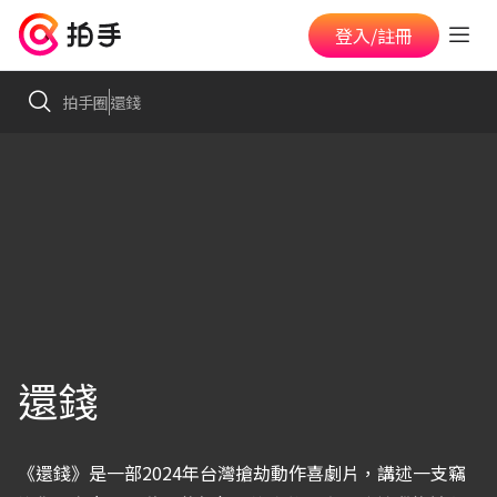
登入/註冊
拍手圈
還錢
還錢
《還錢》是一部2024年台灣搶劫動作喜劇片，講述一支竊