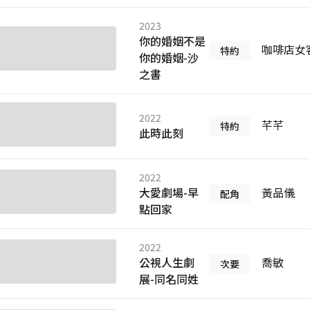
2023
你的婚姻不是
咖啡店女
特約
你的婚姻-沙
之書
2022
芊芊
特約
此時此刻
2022
大愛劇場-早
黃品儀
配角
點回家
2022
公視人生劇
喬敏
次要
展-同名同姓