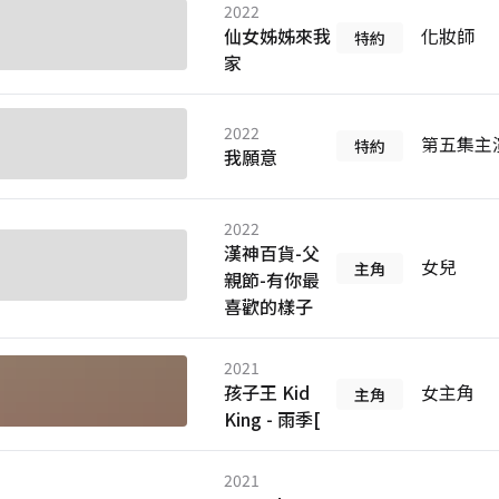
2022
仙女姊姊來我
化妝師
特約
家
2022
第五集主
特約
我願意
2022
漢神百貨-父
女兒
主角
親節-有你最
喜歡的樣子
2021
孩子王 Kid
女主角
主角
King - 雨季[
2021