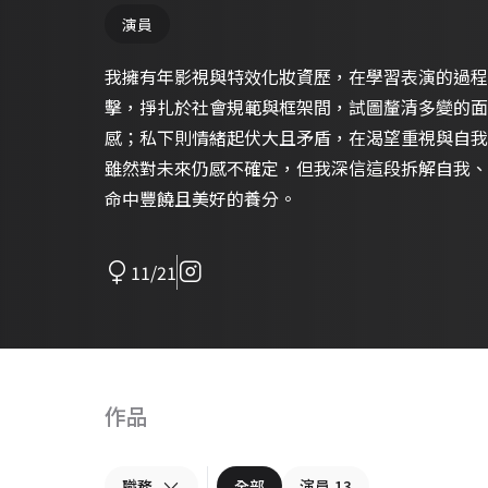
演員
我擁有年影視與特效化妝資歷，在學習表演的過程
擊，掙扎於社會規範與框架間，試圖釐清多變的面
感；私下則情緒起伏大且矛盾，在渴望重視與自我
雖然對未來仍感不確定，但我深信這段拆解自我、
命中豐饒且美好的養分。
11/21
作品
職務
全部
演員
13