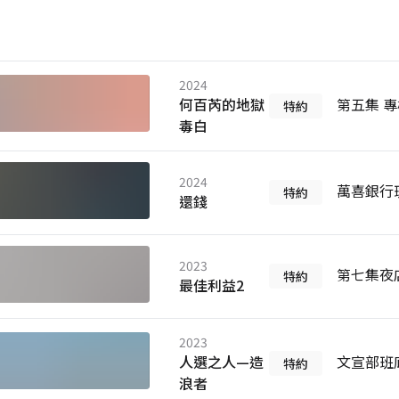
2024
何百芮的地獄
第五集 
特約
毒白
2024
萬喜銀行
特約
還錢
2023
第七集夜
特約
最佳利益2
2023
人選之人—造
文宣部班
特約
浪者