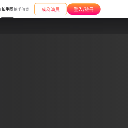
成為演員
登入/註冊
拍手圈
會
拍手傳媒