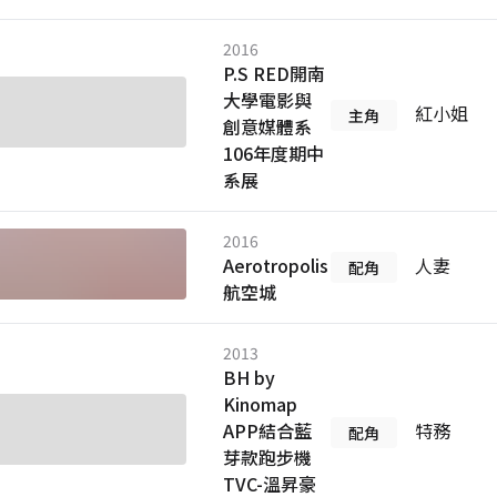
2016
P.S RED開南
大學電影與
紅小姐
主角
創意媒體系
106年度期中
系展
2016
Aerotropolis
人妻
配角
航空城
2013
BH by
Kinomap
APP結合藍
特務
配角
芽款跑步機
TVC-溫昇豪