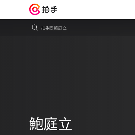
拍手圈
鮑庭立
鮑庭立