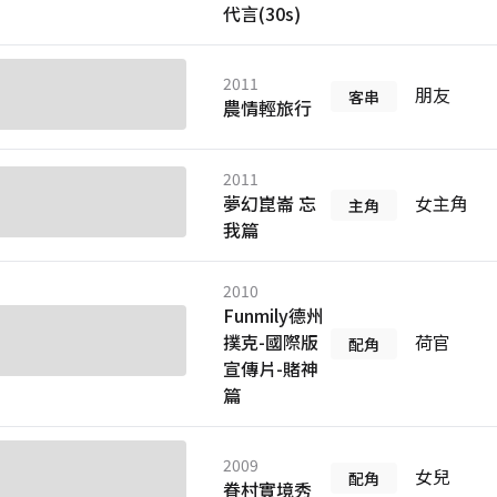
代言(30s)
2011
朋友
客串
農情輕旅行
2011
夢幻崑崙 忘
女主角
主角
我篇
2010
Funmily德州
撲克-國際版
荷官
配角
宣傳片-賭神
篇
2009
女兒
配角
眷村實境秀