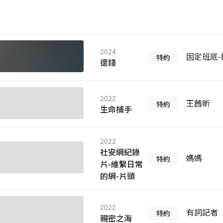
2024
固定班底-
特約
還錢
2022
王茜昕
特約
生命捕手
2022
社安網紀錄
媽媽
特約
片-維繫日常
的網-片頭
2022
有詞記者
特約
親密之海