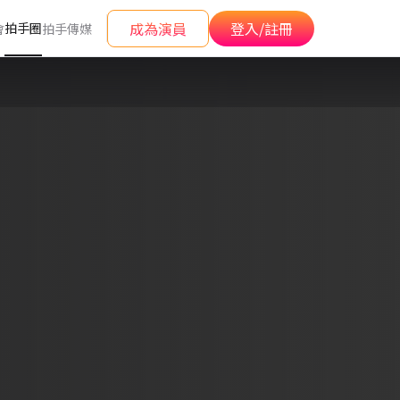
成為演員
登入/註冊
拍手圈
會
拍手傳媒