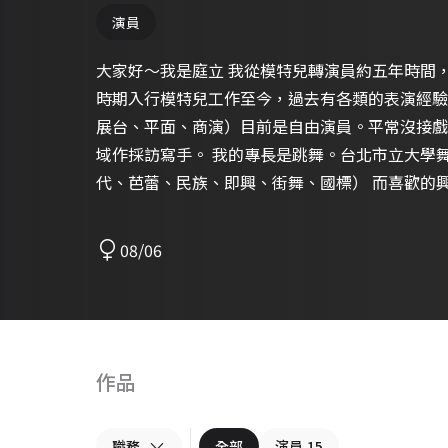
演員
大家好～我是庭立 我從模特兒轉演員約五年時間
時期入行模特兒工作至今，過去有各類的表演經驗
展台、平面、商演）目前是自由演員。平常沒接戲
域作採訪寫手。 我的專長是跳舞。台北市立大學
代、芭蕾、民族、即興、街舞、國標） 而喜歡的
趣是自助旅行。 因爲喜歡嘗試沒體驗過的事情也
水上活動，靜態像是閱讀或聽音樂、唱歌等等。 
08/06
養一隻狗，他的名字是喜姆，已經12歲囉～） 
以及與各位創作者交流合作～～感謝閱讀 : )
作品
職務
全部
演員
15