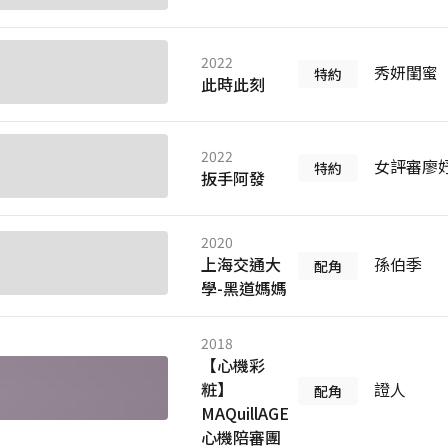
2022
秀妍閨蜜
特約
此時此刻
2022
女評審廖
特約
扳手阿發
2020
上海交通大
孫伯季
配角
學-黑道媽媽
2018
【心機彩
粧】
證人
配角
MAQuillAGE
心機陪審團