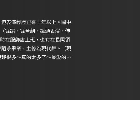
，但表演經歷已有十年以上。國中
（舞蹈、舞台劇、鏡頭表演、伸
時在服飾店上班，也有在長照領
舞蹈系畢業，主修為現代舞。（現
興趣很多～真的太多了～最愛的興
喜歡學習，戶外運動像是滑雪或是
我很喜歡動物，特別是狗狗（我有
希望有機會可以更完整的介紹我自己