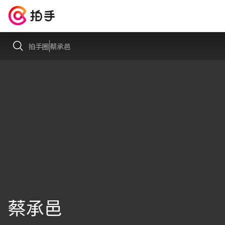
拍手圈
蔡承邑
蔡承邑