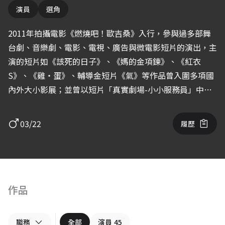
演員
選角
2011年拍攝電影《燃燒吧！歐吉桑》入行，參與過多部舞
台劇、音樂劇、電影、電視、廣告與微電影短片的演出，主
演的短片如《該死的日子》、《媽的金項鍊》、《紅衣
S》、《雞‧蛋》、輔導金短片《氣》等作品曾入圍多項國
內外大小影展；並曾以短片「真實劇場-小小服務員」中的
奧客一角引起注目。 於電視劇《這些年那些事》中飾演
「狗子」一角獲多家媒體報導，並以網路BL劇《History3
03/22
履歷
圈套》中正邪反轉的刑警「阿志」一角於PTT、微博超話等
兩岸討論區引起觀眾熱烈迴響討論；主演的電影《漂港》亦
曾獲得溫哥華華語電影節最佳閩南語片，並入選為亞太影展
閉幕片。
作品
職務
全部
演員
45