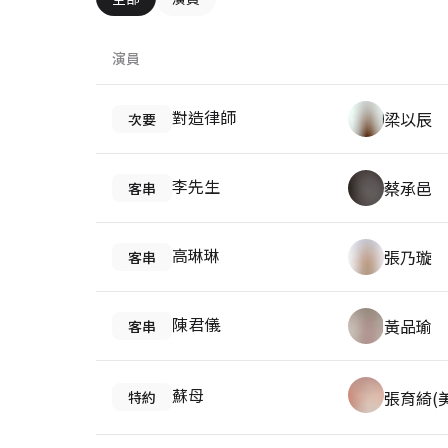
演員
對造律師
梁以辰
次要
李先生
蔡承邑
客串
高琳琳
張乃璇
客串
陳君儀
黃品瑜
客串
蘇母
張育綺(
特約