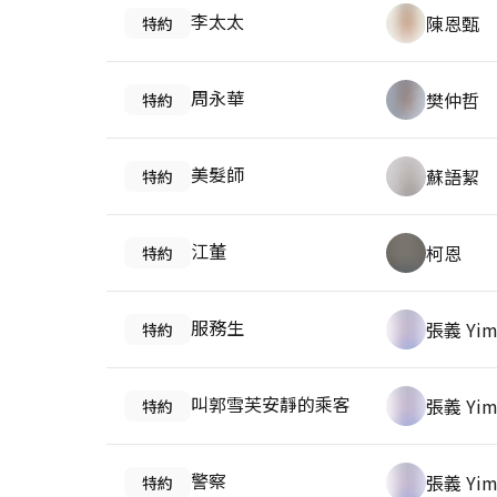
李太太
陳恩甄
特約
周永華
樊仲哲
特約
美髮師
蘇語絜
特約
江董
柯恩
特約
服務生
張義 Yim
特約
叫郭雪芙安靜的乘客
張義 Yim
特約
警察
張義 Yim
特約