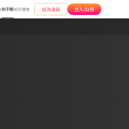
成為演員
登入/註冊
拍手圈
會
拍手傳媒