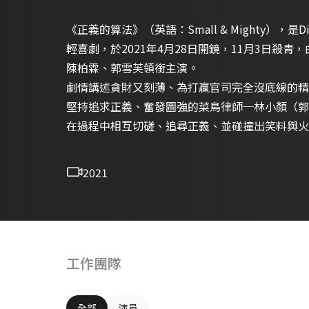
《正義的算法》（英語：Small & Mighty），是D
輕喜劇，於2021年4月28日開鏡，11月3日殺
陳柏霖、郭雪芙領銜主演。
劇情講述貪財又刻薄、為打贏官司完全沒底線的精
堅持追求正義、奮發圖強的菜鳥律師─林小顏（郭
在過程中相互切磋、追尋正義、並碰撞出笑料與火
2021
工作團隊
全部
演員