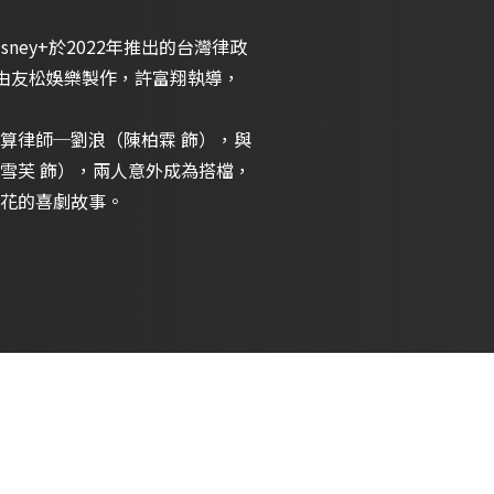
isney+於2022年推出的台灣律政
青，由友松娛樂製作，許富翔執導，
算律師─劉浪（陳柏霖 飾），與
雪芙 飾），兩人意外成為搭檔，
花的喜劇故事。