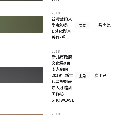
2018
台灣藝術大
學電影系
一兵學長
次要
Bolex影片
製作-呼叫
2018
新北市政府
文化局X台
南人劇團
2019年新世
演出者
主角
代音樂劇表
演人才培訓
工作坊
SHOWCASE
2018