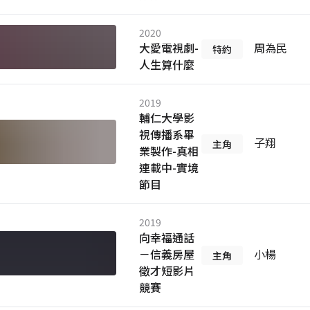
2020
大愛電視劇-
周為民
特約
人生算什麼
2019
輔仁大學影
視傳播系畢
子翔
主角
業製作-真相
連載中-實境
節目
2019
向幸福通話
－信義房屋
小楊
主角
徵才短影片
競賽