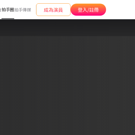
成為演員
登入/註冊
拍手圈
會
拍手傳媒