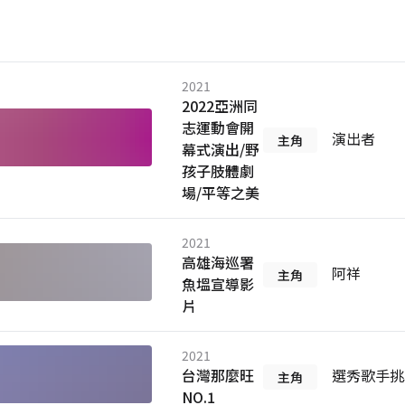
2021
2022亞洲同
志運動會開
演出者
主角
幕式演出/野
孩子肢體劇
場/平等之美
2021
高雄海巡署
阿祥
主角
魚塭宣導影
片
2021
台灣那麼旺
選秀歌手挑
主角
NO.1