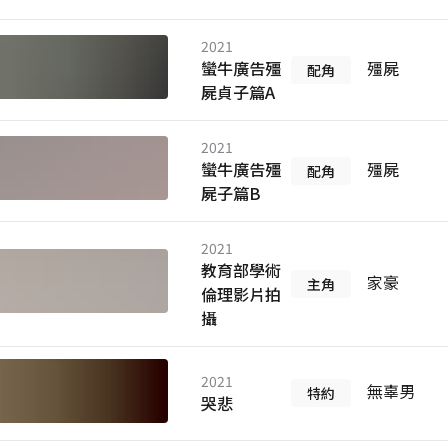
2021
蠻牛廣告殭
殭屍
配角
屍貞子篇A
2021
蠻牛廣告殭
殭屍
配角
屍子篇B
2021
教育部學術
家豪
主角
倫理影片拍
攝
2021
無辜男
特約
哭悲