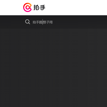
拍手圈
顏子翔