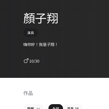
顏子翔
演員
嗨你好！我是子翔！
10/30
作品
職務
全部
演員
28