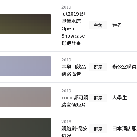
2019
idt2019 即
興流水席
舞者
主角
Open
Showcase -
逃跑計畫
2019
萃樂口飲品
辦公室職員
群眾
網路廣告
2019
coco 都可網
大學生
群眾
路宣傳短片
2018
網路劇-喬安
日本酒店服
群眾
你好