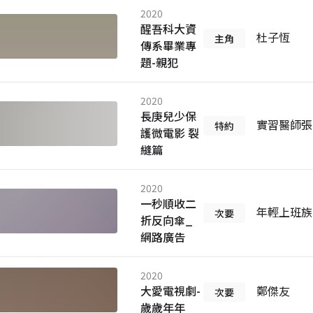
2020
醒吾科大資
杜子恆
主角
傳系畢業專
題-親犯
2020
長庚兒少保
實習醫師張
特約
護微電影 裂
縫篇
2020
一秒順收二
年輕上班族
次要
折反向傘_
網路廣告
2020
大愛電視劇-
鄭傑友
次要
歲歲年年