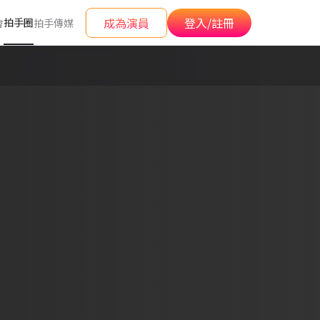
成為演員
登入/註冊
拍手圈
會
拍手傳媒