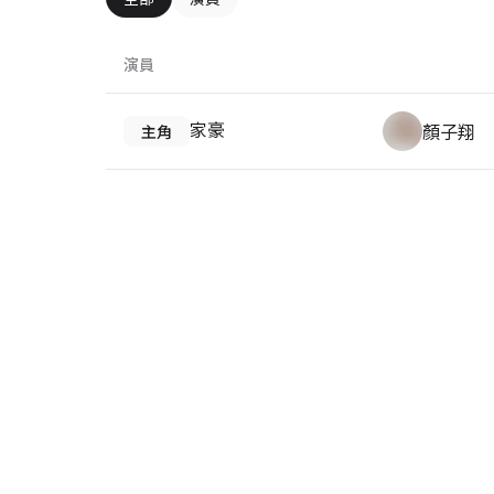
演員
家豪
顏子翔
主角