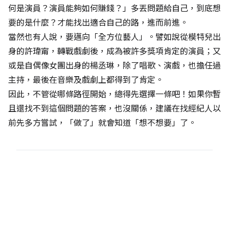
何是演員？演員能夠如何賺錢？」多丟問題給自己，到底想
要的是什麼？才能找出適合自己的路，進而前進。
當然也有人說，要邁向「全方位藝人」。譬如說從模特兒出
身的許瑋甯，轉戰戲劇後，成為被許多獎項肯定的演員；又
或是自偶像女團出身的楊丞琳，除了唱歌、演戲，也擔任過
主持，最後在音樂及戲劇上都得到了肯定。
因此，不管從哪條路徑開始，總得先選擇一條吧！如果你暫
且還找不到這個問題的答案，也沒關係，建議在找經紀人以
前先多方嘗試，「做了」就會知道「想不想要」了。