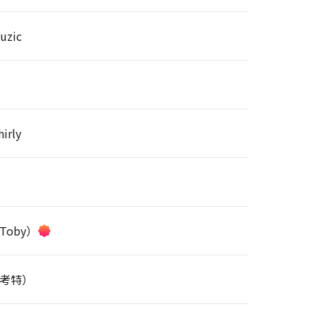
uzic
irly
Toby）
考特）