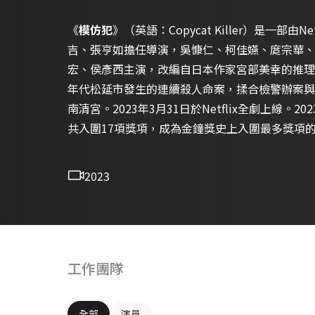
《
模仿犯
》（英語：Copycat Killer）是一部由
吉、張亨如擔任導演，吳慷仁、柯佳嬿、庹宗華、
宏、侯彥西主演，改編自日本作家宮部美幸的推理小
年代松延市發生的連續殺人命案，揉合檢警辦案與
南清宮。2023年3月31日於Netflix全劇上線。2
共入圍17項獎項，成為金鐘獎史上入圍最多獎項
2023
工作團隊
全部
演員