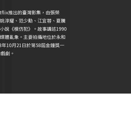
Netflix推出的臺灣影集，由張榮
姚淳耀、范少勳、江宜蓉、夏騰
說《模仿犯》。故事講述1990
媒體亂象。主要拍攝地位於永和
023年10月21日於第58屆金鐘獎一
的戲劇。