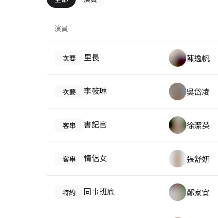
演員
里長
陳逸帆
次要
李筱琳
吳岱凌
次要
書記官
徐潔英
客串
情侶女
張舒妍
客串
同事班底
鄭家宜
特約