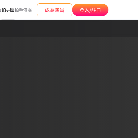
成為演員
登入/註冊
拍手圈
會
拍手傳媒