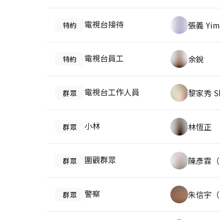
電視台接待
張義 Yim
特約
電視台員工
余銳
特約
電視台工作人員
黎家秀 Sh
群眾
小林
林恆正
群眾
圍觀群眾
陳彥霖（
群眾
警察
朱信宇（
群眾