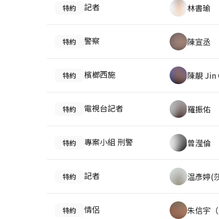
記者
林書瑜
特約
警察
陳宣丞
特約
檳榔西施
陳靚 Jin 
特約
電視台記者
羅振佑
特約
專案小組 刑警
曾瀅倫
特約
記者
温彥婷(
特約
情侶
朱信宇（
特約