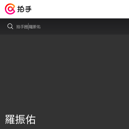
拍手圈
羅振佑
羅振佑