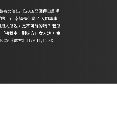
藝術節演出 【2018亞洲假日劇場
的。」 幸福是什麼？ 人們庸庸
同男人所說，是不可能的嗎？ 若所
 「帶我走，到遠方」女人說。 幸
遠方》11/9-11/11 EX