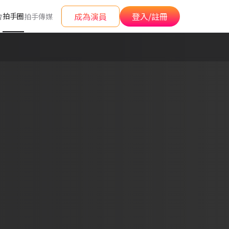
成為演員
登入/註冊
拍手圈
會
拍手傳媒