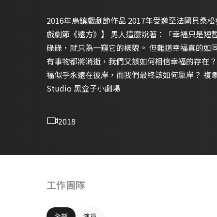
2016年烏鎮戲劇節作品 2017年受邀至法國貝桑松
戲劇節《遠方》】 男人這麼說著：「幸福只是短暫
碌碌，就只為一窺它的樣貌。 但難道幸福真的如
有事物都將消逝，我們又該如何相信幸福的存在？
福似乎永遠在彼岸，而我們最終該如何靠岸？ 複象公場《
Studio 黑盒子小劇場
2018
工作團隊
全部
演員