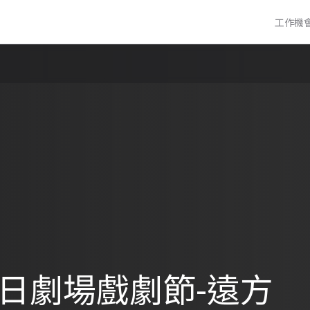
工作機
日劇場戲劇節-遠方