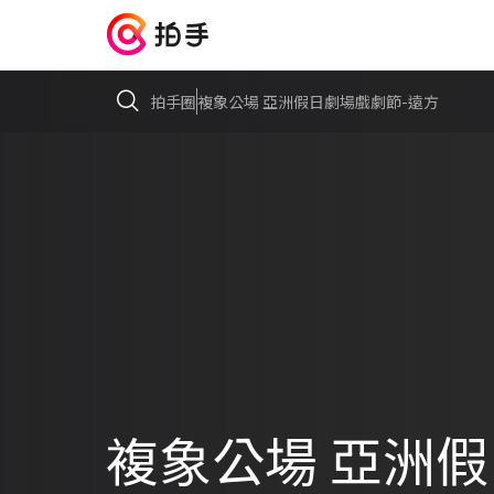
拍手圈
複象公場 亞洲假日劇場戲劇節-遠方
複象公場 亞洲假