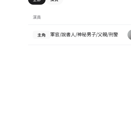
演員
軍官/說書人/神秘男子/父親/刑警
主角