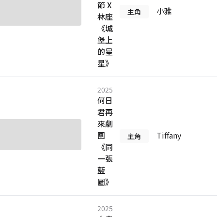
節 X
小雅
主角
林座
《城
堡上
的星
星》
2025
何日
君再
來劇
團
Tiffany
主角
《同
一張
藍
圖》
2025