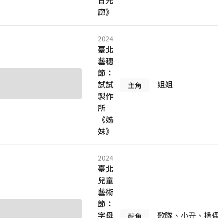
日光
廊》
2024
臺北
藝穗
節：
試試
姐姐
主角
製作
所
《姊
妹》
2024
臺北
兒童
藝術
節：
字母
歌隊、小丑、操
配角