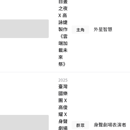
白晝
之夜
X 高
詠婕
製作
外星智慧
主角
《雲
端加
載未
來
祭》
2025
臺灣
國樂
團 X
高俊
耀 X
身聲
身聲劇場表演者
群眾
劇場