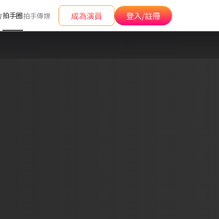
成為演員
登入/註冊
拍手圈
會
拍手傳媒