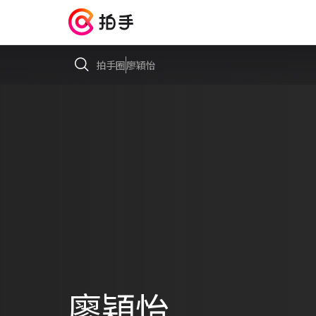
拍手圈
廖穎怡
廖穎怡