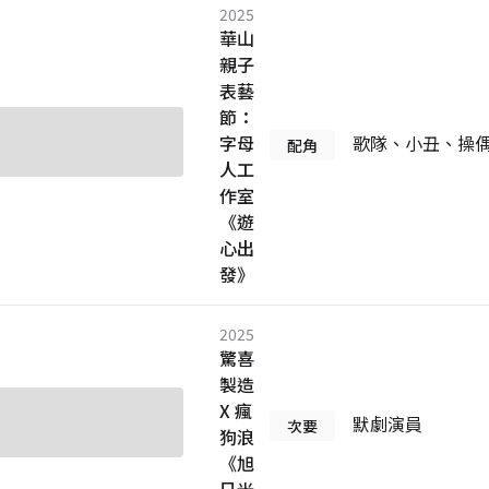
2025
華山
親子
表藝
節：
字母
歌隊、小丑、操
配角
人工
作室
《遊
心出
發》
2025
驚喜
製造
X 瘋
默劇演員
次要
狗浪
《旭