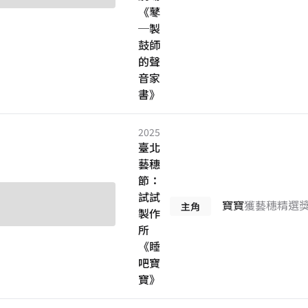
《鼕
─製
鼓師
的聲
音家
書》
2025
臺北
藝穗
節：
試試
寶寶
獲藝穗精選
主角
製作
所
《睡
吧寶
寶》