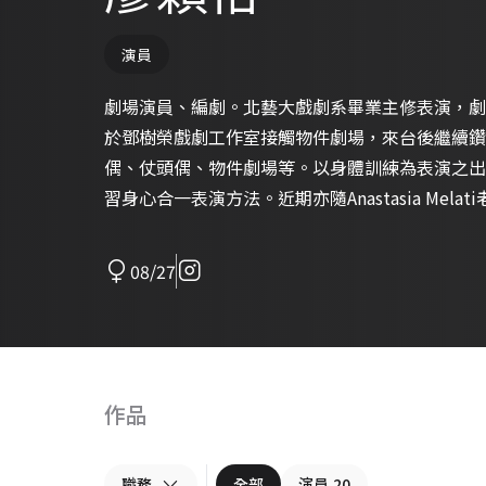
演員
劇場演員、編劇。北藝大戲劇系畢業主修表演，劇
於鄧樹榮戲劇工作室接觸物件劇場，來台後繼續鑽
偶、仗頭偶、物件劇場等。以身體訓練為表演之出
習身心合一表演方法。近期亦隨Anastasia Mel
08/27
作品
職務
全部
演員
20