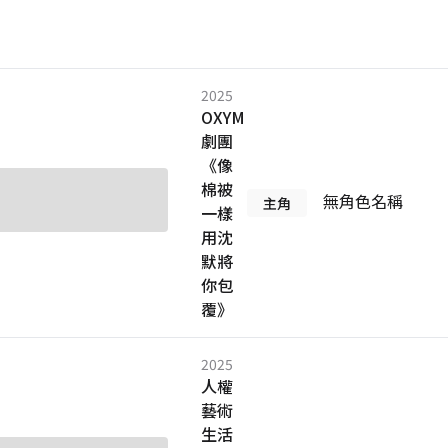
2025
OXYM
劇團
《像
棉被
無角色名稱
主角
一樣
用沈
默將
你包
覆》
2025
人權
藝術
生活