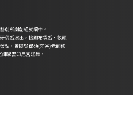
藝創所劇創組就讀中。
研偶戲演出，接觸布袋戲、執頭
發點，曾隨吳偉碩(梵谷)老師修
ati老師學習印尼宮廷舞。