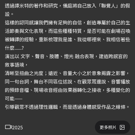
透過譚米特的著作和研究，儀庭將自己放入「聯覺人」的假
設。
這樣的認同感讓我們擁有足夠的自信，創造專屬於自己的生
活節奏與文化表現，而這些種種特質，是否可能在劇場召喚
被轉譯的經驗，重新梳理我是誰、我從哪裡來、我相信著些
什麼......?
演出以 文字、聲音、肢體、燈光 融合表現，建造跨感官的
敘事語境，
清晰至扭曲之光度；遠近、音量大小之於意象揭露之影響，
同一句台詞，舞台不同區位述說、在觀眾耳邊說、音響播放
的預錄音檔、現場收音經由效果器轉化之接收，多種變化的
可能——
引導觀眾不透過理性邏輯，而是透過身體感受作品之線條。
2025
更多照片