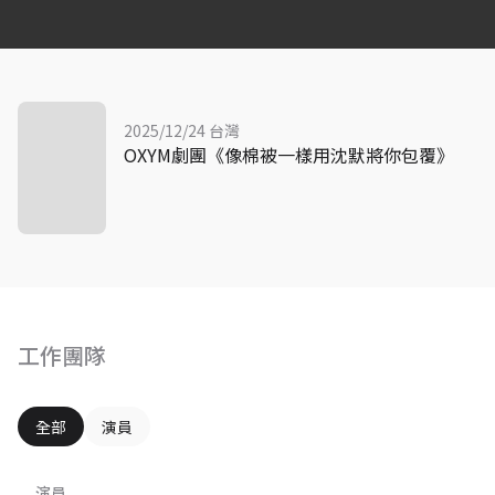
2025/12/24 台灣
OXYM劇團《像棉被一樣用沈默將你包覆》
工作團隊
全部
演員
演員