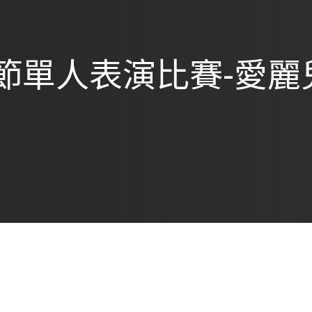
節單⼈表演比賽-愛麗