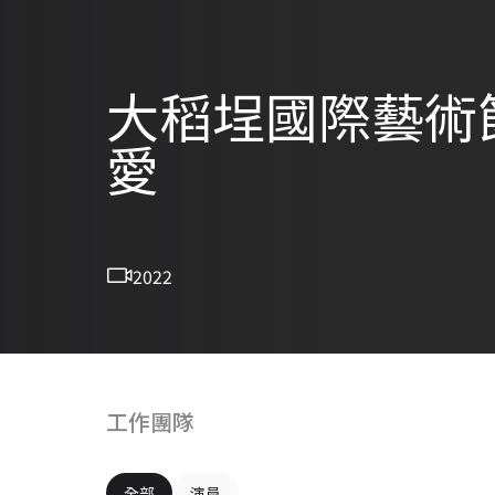
⼤稻埕國際藝術
愛
2022
工作團隊
全部
演員