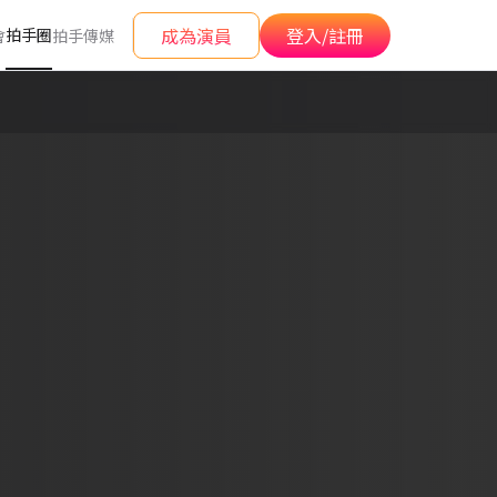
成為演員
登入/註冊
拍手圈
會
拍手傳媒