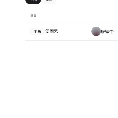
演員
愛麗兒
廖穎怡
主角