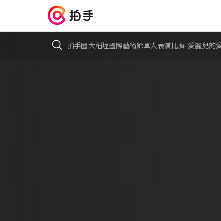
拍手圈
⼤稻埕國際藝術節單⼈表演比賽-愛麗兒的