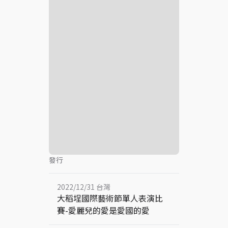
發行
2022/12/31 台灣
⼤稻埕國際藝術節單⼈表演比
賽-愛麗兒的愛是愛國的愛