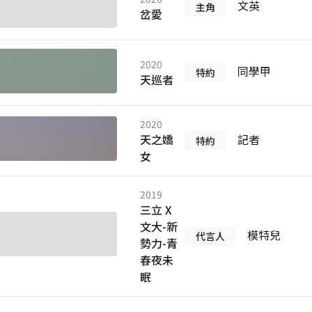
文英
主角
岔愛
2020
同學甲
特約
天巡者
2020
天之嬌
記者
特約
女
2019
三立 X
文大-新
模特兒
代言人
勢力-青
春夜未
眠