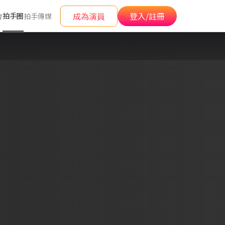
成為演員
登入/註冊
拍手圈
會
拍手傳媒