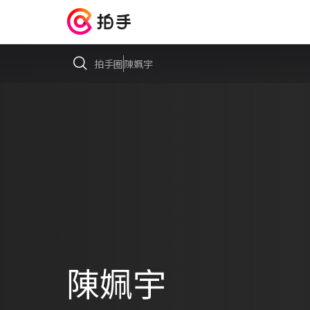
拍手圈
陳姵宇
陳姵宇