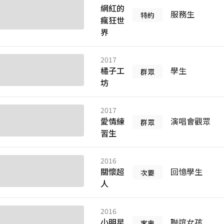
網紅的
服務生
特約
瘋狂世
界
2017
橘子工
學生
群眾
坊
2017
愛情練
演唱會觀眾
群眾
習生
2016
關懷超
回憶學生
次要
人
2016
小明星
聯誼女孩
客串