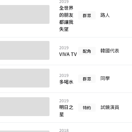
2019
全世界
的朋友
路人
群眾
都讓我
失望
2019
韓國代表
配角
VIVA TV
2019
同學
群眾
多喝水
2019
明日之
試鏡演員
特約
星
2018