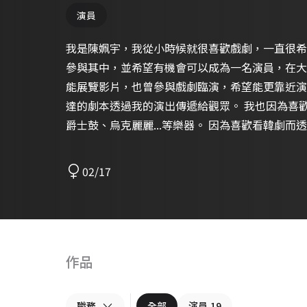
演員
我是陳姵宇，我從小時候就很喜歡戲劇，一直很希
參與其中，並希望有機會可以成為一名演員，在大
能展覽影片，也曾參與戲劇臨演，希望能更靠近演
達的劇本透過我的演出傳遞給觀眾。 我也因為喜歡唱
爵士鼓、烏克麗麗...等樂器。 因為喜歡看韓劇
通過韓文檢定高級的測驗。同時我也熱愛旅遊，趁
館大學、馬爾他的語言學校以及美國西雅圖的華盛
02/17
時光，拓展視野並學習到了獨立自主，且從來自各
- 表演訓練經歷： 2019 三立藝能培訓第14期｜王道南
室｜高俊耀 2021 拙八郎StudioQ表演教室｜王瑋
作坊｜黃河、許時豪、臺台、彭若萱 2021 尚禾鏡頭
StudioQ表演教室｜王瑋廉 2021 拍手學堂-
作品
仁、黃尚禾、陳威宇、王淮仲、詹淳皓、黃河、江
彭若萱、高偉哲 2021 影視表演-專題：看見失去的
職務
全部
演員
19