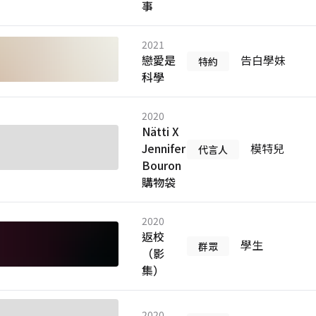
事
2021
戀愛是
告白學妹
特約
科學
2020
Nätti X
Jennifer
模特兒
代言人
Bouron
購物袋
2020
返校
學生
群眾
（影
集）
2020