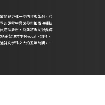
望能夠更進一步的接觸戲劇，並
學的課程中嘗試參與拍攝傳播技
員這個夢想，能夠將編劇想要傳
歌曾短暫學過vocal、鋼琴、
而透過韓劇學韓文大約五年時間，並
著大學的暑假期間到韓國的成均
頓大學遊學，也透過在外遊學的
地的朋友身上學到不同的文化。
 2020 拙八郎StudioQ表演教
廉 2021 好氛圍娛樂-環境演員工
表演班｜黃尚禾 2021 拙八郎
素人到演員：從入門開始｜百白、郭耀
金霖、許時豪、蔡嘉茵、臺台、
靈媒｜邱昊奇 2021 影視表演基