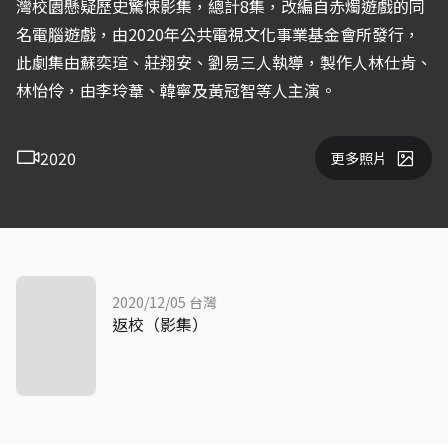
灣校園懸疑歷史驚悚影集，總計8集，改編自赤燭遊戲的同
名電腦遊戲，由2020年公共電視文化事業基金會所發行，
此劇集由蘇奕瑄、莊翔安、劉易三人執導，製作人林仕肯、
林怡伶，由李玲葦、韓寧及黃冠智等人主演。
2020
更多照片
2020/12/05 台灣
返校（影集）