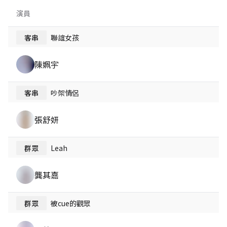
演員
客串
聯誼女孩
陳姵宇
客串
吵架情侶
張舒妍
群眾
Leah
龔其嘉
群眾
被cue的觀眾