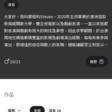
演員
大家好，我叫鄭祖昀Steven，2020年五月畢業於澳洲雪梨
新南威爾斯大學，雙主修電影以及戲劇表演，一直以來我都
對表演與戲劇有很大的熱忱及夢想，因此求學期間，於台澳
兩地也積極累積豐富的影視及劇場演出經驗，每每有幸參與
演出，那絕佳的自信與動人的氣魄，總能讓觀眾立刻投以吸
引的目光，我相信如果夢想有捷徑，那麼這條路的名字必定
就叫堅持，所以總是期許自己能夠為夢想以及戲劇時刻準備
10/21
履歷
著，一步一步向前邁進，期待能有機會與你們一同合作，創
造出更美好的作品，謝謝！
作品
職務
全部
演員
26