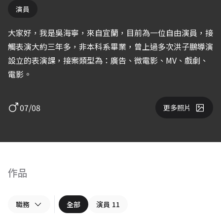
演員
大家好，我是吳海寧，來自宜蘭，目前為一位自由演員，接
觸表演大約三年多，非本科系畢業，曾上過多次洪子鵬導演
設立的表演課，接案類型為：廣告、微電影、MV、戲劇、
電影。
07/08
更多照片
作品
職務
全部
演員
11