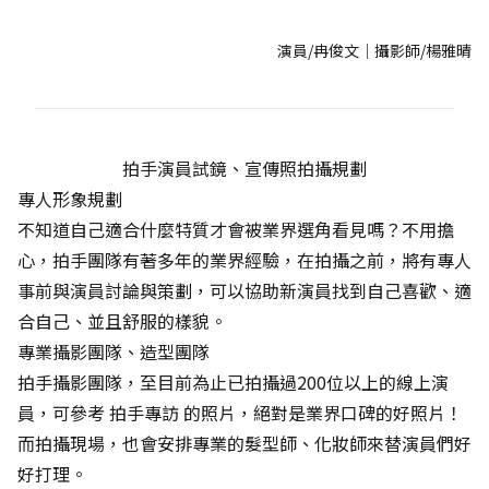
演員/冉俊文｜攝影師/楊雅晴
拍手演員試鏡、宣傳照拍攝規劃
專人形象規劃
不知道自己適合什麼特質才會被業界選角看見嗎？不用擔
心，拍手團隊有著多年的業界經驗，在拍攝之前，將有專人
事前與演員討論與策劃，可以協助新演員找到自己喜歡、適
合自己、並且舒服的樣貌。
專業攝影團隊、造型團隊
拍手攝影團隊，至目前為止已拍攝過200位以上的線上演
員，可參考
拍手專訪
的照片，絕對是業界口碑的好照片！
而拍攝現場，也會安排專業的髮型師、化妝師來替演員們好
好打理。