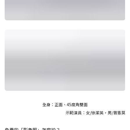
全身：正面、45度角雙面
示範演員：女/徐潔英，男/曾憲莫
免費的「形象照」怎麼拍？