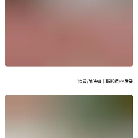
演員/陳映如｜攝影師/林后駿