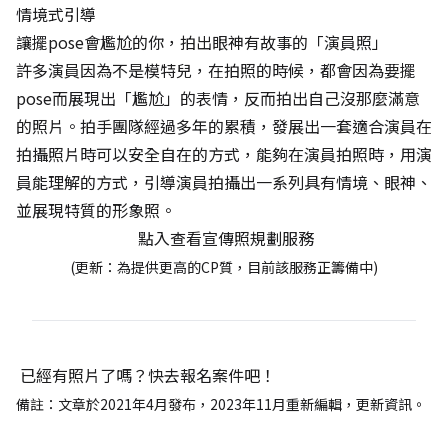
情境式引導
讓擺pose會尷尬的你，拍出眼神有故事的「演員照」
許多演員因為不是模特兒，在拍照的時候，都會因為要擺
pose而展現出「尷尬」的表情，反而拍出自己沒那麼滿意
的照片。拍手團隊經過多年的累積，發展出一套適合演員在
拍攝照片時可以安全自在的方式，能夠在演員拍照時，用演
員能理解的方式，引導演員拍攝出一系列具有情境、眼神、
並展現特質的形象照。
點入查看宣傳照規劃服務
(更新：為提供更高的CP質，目前該服務正籌備中)
已經有照片了嗎？快去報名案件吧！
備註：文章於2021年4月發布，2023年11月重新編輯，更新資訊。