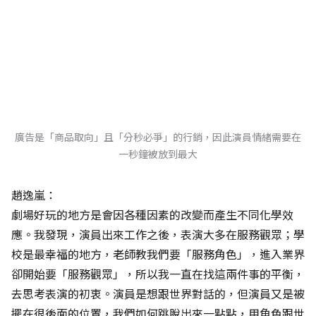
廣告是「商品取向」且「分秒必爭」的行銷，因此演員情緒需要在
一秒鐘被放到最大
趙逸嵐：
劇場好玩的地方是會因各種因素的改變而產生不同化學效
應。我發現，演員出來工作之後，表演大多在服務觀眾；學
校是最幸福的地方，老師教我們要「服務角色」，進入業界
卻開始要「服務觀眾」，所以我一直在找這兩件事的平衡，
去思考表演的初衷。演員是想跟世界對話的，但演員又是被
擺在很後面的位置，我們如何跳脫出來一點點，用角色跟世