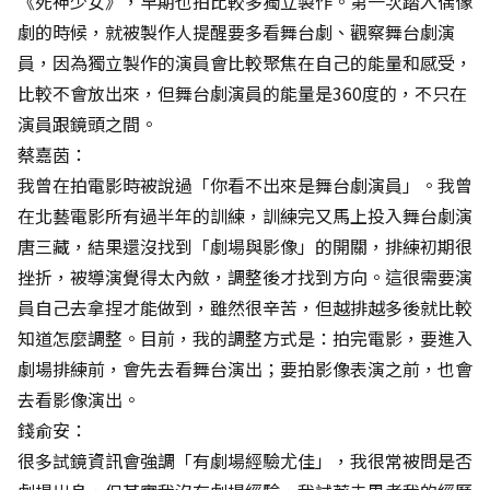
《死神少女》，早期也拍比較多獨立製作。第一次踏入偶像
劇的時候，就被製作人提醒要多看舞台劇、觀察舞台劇演
員，因為獨立製作的演員會比較聚焦在自己的能量和感受，
比較不會放出來，但舞台劇演員的能量是360度的，不只在
演員跟鏡頭之間。
蔡嘉茵：
我曾在拍電影時被說過「你看不出來是舞台劇演員」。我曾
在北藝電影所有過半年的訓練，訓練完又馬上投入舞台劇演
唐三藏，結果還沒找到「劇場與影像」的開關，排練初期很
挫折，被導演覺得太內斂，調整後才找到方向。這很需要演
員自己去拿捏才能做到，雖然很辛苦，但越排越多後就比較
知道怎麼調整。目前，我的調整方式是：拍完電影，要進入
劇場排練前，會先去看舞台演出；要拍影像表演之前，也會
去看影像演出。
錢俞安：
很多試鏡資訊會強調「有劇場經驗尤佳」，我很常被問是否