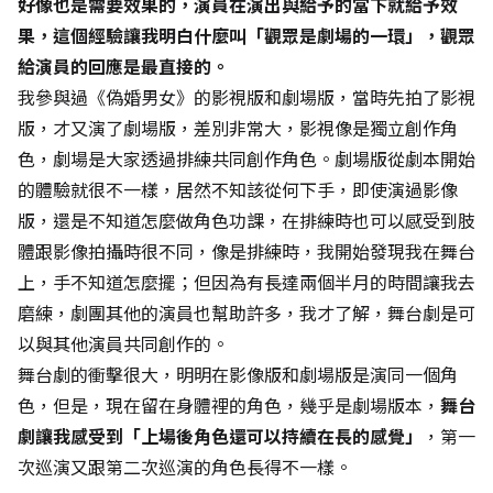
好像也是需要效果的，演員在演出與給予的當下就給予效
果，這個經驗讓我明白什麼叫「觀眾是劇場的一環」，觀眾
給演員的回應是最直接的。
我參與過《偽婚男女》的影視版和劇場版，當時先拍了影視
版，才又演了劇場版，差別非常大，影視像是獨立創作角
色，劇場是大家透過排練共同創作角色。劇場版從劇本開始
的體驗就很不一樣，居然不知該從何下手，即使演過影像
版，還是不知道怎麼做角色功課，在排練時也可以感受到肢
體跟影像拍攝時很不同，像是排練時，我開始發現我在舞台
上，手不知道怎麼擺；但因為有長達兩個半月的時間讓我去
磨練，劇團其他的演員也幫助許多，我才了解，舞台劇是可
以與其他演員共同創作的。
舞台劇的衝擊很大，明明在影像版和劇場版是演同一個角
色，但是，現在留在身體裡的角色，幾乎是劇場版本，
舞台
劇讓我感受到「上場後角色還可以持續在長的感覺」
，第一
次巡演又跟第二次巡演的角色長得不一樣。