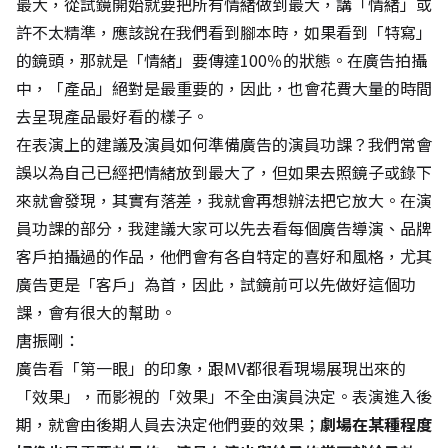
最大，從試鏡開始就要把所有情緒做到最大，講「情緒」或
許不太精準，應該說在我們看到腳本時，如果看到「特寫」
的鏡頭，那就是「情緒」要傳達100％的狀態。在廣告拍攝
中，「產品」絕對是最重要的，因此，也會花費大量的時間
去呈現產品最好看的樣子。
在表演上的建議及演員如何準備廣告的演員功課？我們常會
誤以為自己已經把情緒放到最大了，但如果去照鏡子或錄下
來就會發現，其實有落差，我就會再想辦法把它放大。在演
員功課的部分，我建議大家可以先去看每個廣告導演、品牌
客戶拍攝過的作品，他們會有各自特定的喜好和風格，尤其
廣告更是「客戶」為首，因此，試鏡前可以先做好這個功
課，會有很大的幫助。
唐振剛：
廣告看「第一眼」的印象，跟MV都很看現場展現出來的
「效果」，而影視的「效果」不全由演員決定。表演進入後
期，就會由後期人員去決定他們要的效果；
劇場在某種程度