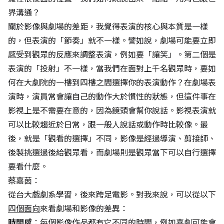
界溝通？
關於影像與劇場的差距，我覺得表演的核心與本質是一樣
的，但表演的「節奏」就不一樣。譬如說，劇場可能要立即
感受到觀眾的反應來調整表演，例如要「讓笑」。第二個是
表演的「投射」不一樣，當我們在面對上千名觀眾時，要如
何在大劇院的一樓到四樓之間選擇你的表演動作？在劇場表
演時，演員常會讓自己的動作大於慣性的狀態，但這件事在
影視上是不需要在意的，因為鏡頭會幫你說話。影視表演就
可以比較趨近於日常，跟一般人說話或動作時比較像。最
後，就是「觀看的選擇」不同，影像是經過導演、剪接師、
後製挑選過後給觀眾看，而劇場則是觀眾當下可以自行選擇
要看什麼。
蔡嘉茵：
從台大戲劇系學習，後來跨足電影。對我來說，可以從以下
四個面向
來看劇場和影像的差異：
時間感
：每個影像作品都有它不同的時間，例如喜劇可能會