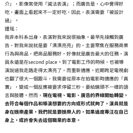
介」，影像常使用「減法表演」；而廣告是，心中覺得好
吃，畫面上看起來不一定好吃，因此，表演需要「被設計
過」。
鍾瑶：
我非本科系出身，表演對我來說很抽象。最早先接觸到廣
告，對我來說就是要「漂漂亮亮」的，主要聚焦在服務商業
行為與商品，把商品服務好，好像就是廣告最大的任務，演
員永遠是在second place。到了電影工作的時候，也被導
演說過我走路走得太漂亮了，而重新適應。近期跨足電視劇
也翻了很大一個跟斗，我需要從原本在拍電影時適應的「真
實」，變成一個反應被要求停留三秒，要給鏡頭不一樣的語
言與肢體。然而，
現在電視、電影、廣告的界線開始轉變，
去符合每個作品和導演想要的方向或形式就夠了，演員就是
身在娛樂產業，我們就是要娛樂人的，如果過度專注在自己
身上，或許會失去這個職業的本意。