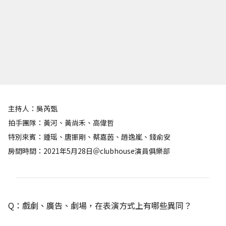
主持人：吳芮甄
拍手團隊：黃河、黃尚禾、高偉哲
特別來賓：鍾瑶、唐振剛、蔡嘉茵、趙逸嵐、錢俞安
房間時間：2021年5月28日＠clubhouse演員俱樂部
Q：戲劇、廣告、劇場，在表演方式上有哪些異同？