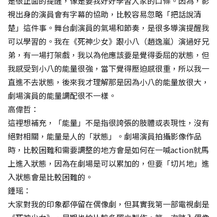
是很正面的提醒，像是要我好好學習人家的口條。因為，影
視出身的演員會有字幕的協助，比較容易忽略「把話說清
楚」這件事。舞台劇演員的氣場和節奏，是很多導演提醒我
可以學習的。我在《死神少女》跟小八（趙逸嵐）演過好兄
弟，有一場打架戲，我以為他應該要是覺得委屈的狀態，但
我感受到小八的能量很強，當下覺得壓迫感很重，所以我一
直進不去狀態，後來我才理解那是因為小八的能量放很大，
劇場演員的能量調配很不一樣。
高偉哲：
這裡想補充，「能量」不是指很誇張的肢體或表現性，沒有
絕對相關，能量是人的「狀態」。劇場演員拍攝影像作品
時，比較困難和需要調整的地方會是如何在一喊action就馬
上進入狀態，因為在劇場是可以累加的，但要「切片地」進
入狀態會是比較困難的。
鍾瑶：
大家對我的印象都停留在偶像劇，但其實我第一部電視劇是