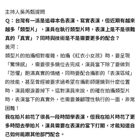
主持人吳芮甄提問
Ｑ：台灣有一派是追尋本色表演、寫實表演，但近期有越來
越多「類型片」，演員在執行類型片時，表演上是不是很難
真的「真實」？同時與技術是不是需要更多的配合？
黃河：
類型片的拍攝相對複雜，拍攝《紅衣小女孩》時，要呈現
「驚悚感」，需要很多鏡位去完成，演員當下除了要做到
「恐懼」飽滿真實的情緒，同時要配合攝影的「表演區域」
的技能，甚至曾經被要求過希望在攝影師運鏡到什麼位置
時，演員眼淚要掉下。這對演員來說，的確在拍攝類型片
時，表演當下的真實外，也需要兼顧理性執行的一面，非常
困難！
我在拍片前花了很長一段時間學表演，但我在拍片時花了更
多時間去學拍片，演員需要在表演的當下打開，才能知道自
己如何能跟其他部門配合。