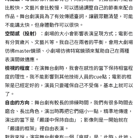
比較快，文藝片會比較慢，可以透過調整自己的節奏來配合
作品。舞台劇演員為了有效傳遞臺詞，讓觀眾聽清楚，可能
不能講太快，但身體動作可以很快。
空間感（投射）
：劇場的大小會影響表演呈現方式；電影也
有分賀歲片、文藝片等。我自己在兩者的平衡，會用大劇場
彷彿master鏡頭、小劇場彷彿特寫鏡頭來幫助自己在兩種
表演間做適應。
檢視的程度
：在演舞台劇時，我會在感性的當下保持相當程
度的理性，我不能影響到其他技術人員的cue點；電影的框
架是已經定好的，演員只要確保自己不受傷，基本上就可以
了。
自由的方向
：舞台劇有較長的排練時間，我們有很多時間去
磨合、長出角色，演出時再把它們縮小一點，精準地傳達，
演出的當下是「嚴謹中保持自由」；影像則是一開始就在
「嚴謹的框架」裡自由表演。
對我來說，演完舞台劇會有一個「爽感」是：此時、此地、