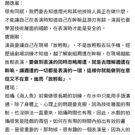
趙逸嵐：
很有同感，我們要去知道燈光和其他技術人員正在做什麼，
才能讓自己在表演時知道自己在幹嘛且游刃有餘。演員也要
學習技術層面的細節，在表演時才能是安全的。
唐振剛：
演員要讓自己在現場「放輕鬆」，不是放輕鬆去玩手機，經
歷過劇場訓練才知道，越了解劇組周遭在幹嘛，在現場越能
放鬆表演。
要做到表演的同時忽略周遭，就是去理解週遭在
幹嘛，讓週遭的一切都是表演的一環，這樣你就能做到在意
但又不在意，進而「放輕鬆」。
鍾瑶：
拍攝《海人魚》前需做很長期的訓練，在水中只能用手語溝
通，除了身體上、心理上的問題要克服，因為技術層面的限
制，也沒辦法一直重來，拍攝時間也有限，因此，水戲的拍
攝很常是陸戲的兩倍。如何在有限的時間內拍出有效的畫
面，是很重要的。那時候，很有趣的一個表演是，因為人的