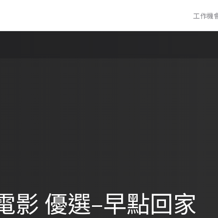
工作機
電影 優選–早點回家