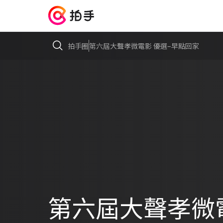
拍手圈
第六屆大聲孝微電影 優選–早點回家
第六屆大聲孝微