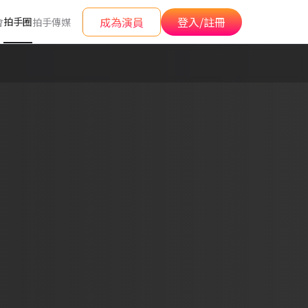
成為演員
登入/註冊
拍手圈
會
拍手傳媒