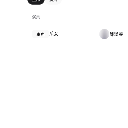
演員
孫女
陳漢蓁
主角