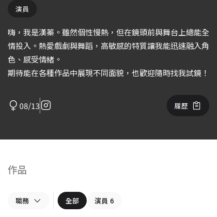
演員
嗨，我是漢蓁。雖然個性慢熱，但在鏡頭前與舞台上總能全
情投入。熱愛戲劇與舞蹈，高敏感的特質讓我能迅速融入角
色、感受情緒。
期待能在各種作品中展現不同面貌，也歡迎隨時找我試鏡！
08/13
履歷
作品
職務
全部
演員
6