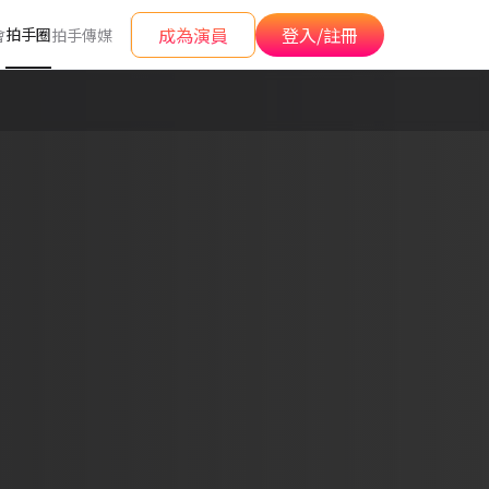
成為演員
登入/註冊
拍手圈
會
拍手傳媒