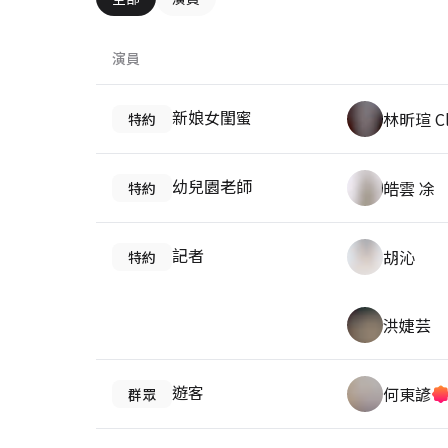
演員
新娘女閨蜜
林昕瑄 Cl
特約
幼兒園老師
皓雲 凃
特約
記者
胡沁
特約
洪婕芸
遊客
何東諺
群眾