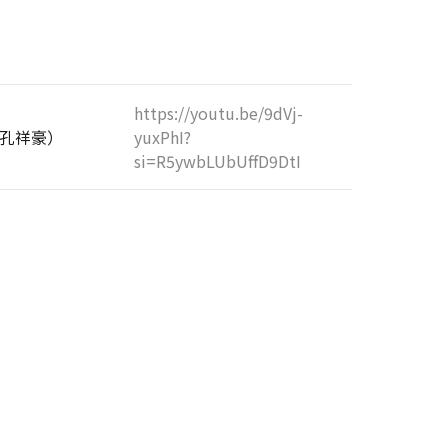
https://youtu.be/9dVj-
孔祥豪）
yuxPhI?
si=R5ywbLUbUffD9DtI