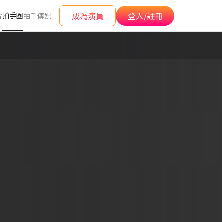
成為演員
登入/註冊
拍手圈
會
拍手傳媒