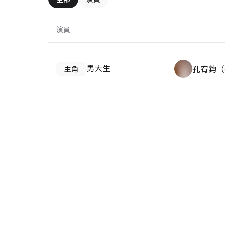
演員
男大生
孔宥鈞（
主角