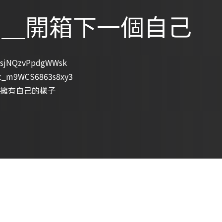
慶 ＿開箱下一個自己
rFsjNQzvPpdgWWsk
=c_m9WCS6863s8xy3
擁有自己的樣子