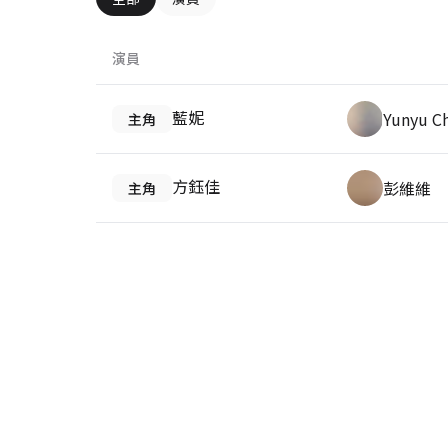
演員
藍妮
Yunyu C
主角
方鈺佳
彭維維
主角