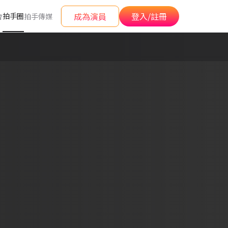
成為演員
登入/註冊
拍手圈
會
拍手傳媒