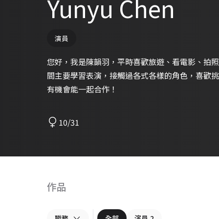
Yunyu Chen
演員
您好，我是陳韻羽，平時喜歡旅遊、看電影、拍照
間主要學習表演，接觸過各式各樣的角色，喜歡挑
有機會能一起合作！
10/31
作品
職務
全部
演員
2