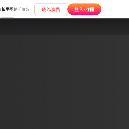
成為演員
登入/註冊
拍手圈
會
拍手傳媒