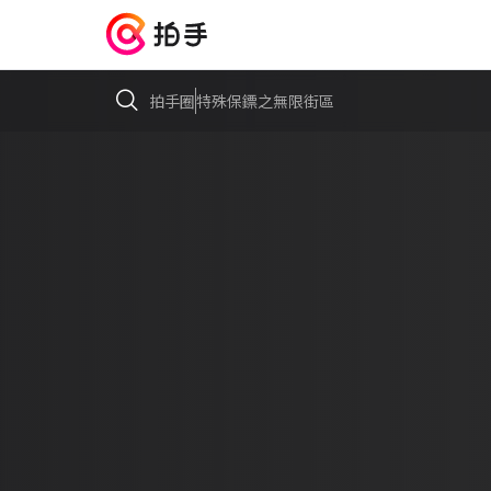
拍手圈
特殊保鏢之無限街區