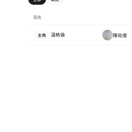
演員
溫格倫
陳佑俊
主角