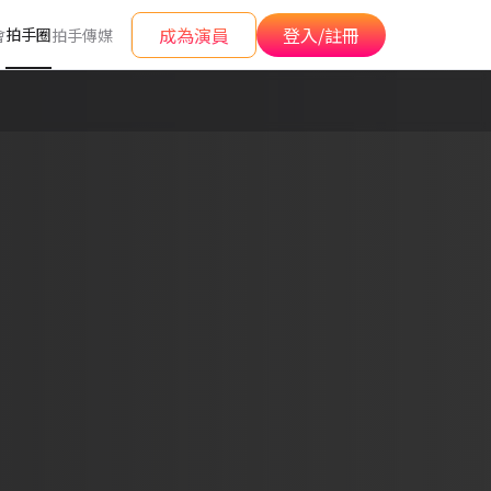
成為演員
登入/註冊
拍手圈
會
拍手傳媒