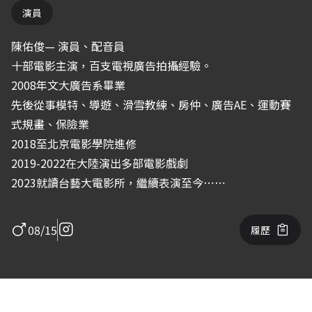
演員
陳佑俊— 演員、配音員
十部電影主演，百支電視廣告拍攝經驗。
2008年文大廣告系畢業
先後從事模特、導遊、滑雪教練、房仲、廣告AE、運動賽
式規畫、保險業
2018至北京電影學院進修
2019-2022在大陸演出多部電影戲劇
2023就讀台藝大電影所，繼續表演至今⋯⋯
08/15
履歷