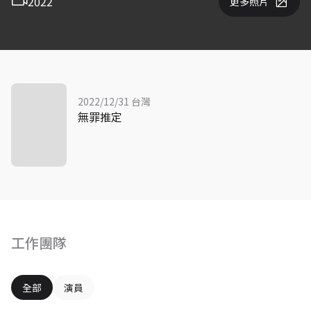
2022
更多照片
2022/12/31 台灣
無罪推定
工作團隊
全部
演員