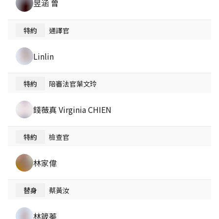
昱涵 曾
特約
通譯官
Linlin
特約
陪審法官葉文玲
錢薇真 Virginia CHIEN
特約
檢查官
林家偉
替身
蔡黃汝
林箴蓁