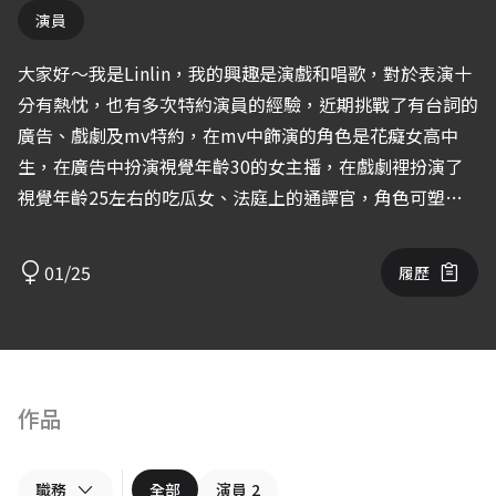
演員
大家好～我是Linlin，我的興趣是演戲和唱歌，對於表演十
分有熱忱，也有多次特約演員的經驗，近期挑戰了有台詞的
廣告、戲劇及mv特約，在mv中飾演的角色是花癡女高中
生，在廣告中扮演視覺年齡30的女主播，在戲劇裡扮演了
視覺年齡25左右的吃瓜女、法庭上的通譯官，角色可塑性
強，希望能有更多機會參與演出，謝謝！
01/25
履歷
作品
職務
全部
演員
2