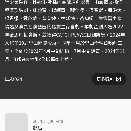
行影業製作、Netflix獨播的臺灣原創影集，由嚴藝文擔任
導演及編劇，謝盈萱、楊謹華、薛仕凌、陳庭妮、謝瓊煖、
楊貴媚、鍾欣凌、曾莞婷、林廷憶、黃迪揚、詹懷雲主演，
講述女演員在演藝圈的寫實生存喜劇。本劇企劃入選2022
年金馬創投會議，並獲得CATCHPLAY注目劇集獎，2024年
入選第29屆釜山國際影展，同年十月於釜山全球首映前三
集。全劇於2023年4月中旬開拍、7月中旬殺青，2024年11
月7日起在Netflix全球獨家上線。
2024
更多照片
2024/11/06 台灣
影后