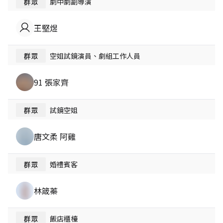
群眾
劇中劇副導演
王堅煜
群眾
空姐試鏡演員、劇組工作人員
91 張家齊
群眾
試鏡空姐
唐文柔 阿雞
群眾
婚禮賓客
林箴蓁
群眾
飯店櫃檯