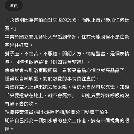
演員
「永遠別因為害怕面對失敗的恐懼，而阻止自己參加任何比
賽。」
畢業於國立臺北藝術大學戲劇學系，住在天龍國但不是住豪
宅是住好窄。
獅子座，不怕苦、不服輸，開朗大方、情緒豐富、是個表情
包，同時也做過幕後（例如舞台監督）。
焦慮就會去刷浴室跟廚房，看著亮晶晶心情也就亮晶晶了，
懂得以自嘲解憂，對於熱愛的事情勇往直前。
喜歡在草地上跑來跑去曬太陽，相信大自然可以充電，知道
「只要還站在地上，就不會死掉」，知道只要好好呼吸就沒
有過不去的坎。
現職接案演員/國小課輔老師/顧問公司秘書工讀生
期許自己成為一個如水般的藝文工作者，擁有不同視角的眼
睛。